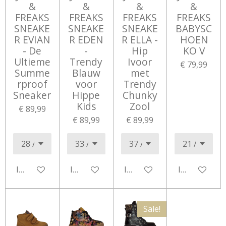
&
&
&
&
FREAKS
FREAKS
FREAKS
FREAKS
SNEAKE
SNEAKE
SNEAKE
BABYSC
R EVIAN
R EDEN
R ELLA -
HOEN
- De
-
Hip
KO V
Ultieme
Trendy
Ivoor
€ 79,99
Summe
Blauw
met
rproof
voor
Trendy
Sneaker
Hippe
Chunky
Kids
Zool
€ 89,99
€ 89,99
€ 89,99
In winkelwagen
In winkelwagen
In winkelwagen
In winkelwa
Sale!