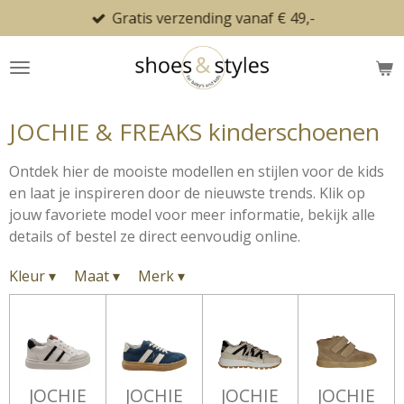
Gratis verzending vanaf € 49,-
Ga
direct
naar
de
hoofdinhoud
JOCHIE & FREAKS kinderschoenen
Ontdek hier de mooiste modellen en stijlen voor de kids
en laat je inspireren door de nieuwste trends. Klik op
jouw favoriete model voor meer informatie, bekijk alle
details of bestel ze direct eenvoudig online.
Kleur
▾
Maat
▾
Merk
▾
JOCHIE
JOCHIE
JOCHIE
JOCHIE