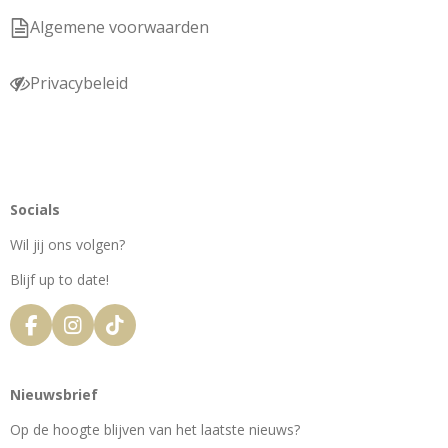
Algemene voorwaarden
Privacybeleid
Socials
Wil jij ons volgen?
Blijf up to date!
F
I
T
a
n
i
c
s
k
e
t
T
Nieuwsbrief
b
a
o
o
g
k
Op de hoogte blijven van het laatste nieuws?
o
r