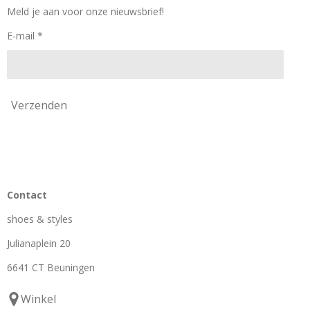
k
a
Meld je aan voor onze nieuwsbrief!
m
E-mail *
Verzenden
Contact
shoes & styles
Julianaplein 20
6641 CT Beuningen
Winkel