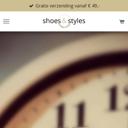
Gratis verzending vanaf € 49,-
Ga
direct
naar
de
hoofdinhoud