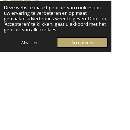
F
I
T
Deze website maakt gebruik van cookies om
a
n
i
uw ervaring te verbeteren en op maat
c
s
k
gemaakte advertenties weer te geven. Door op
e
t
T
Nieuwsbrief
‘Accepteren’ te klikken, gaat u akkoord met het
b
a
o
gebruik van alle cookies.
o
g
k
Op de hoogte blijven van het laatste nieuws?
o
r
k
a
Meld je aan voor onze nieuwsbrief!
Afwijzen
Accepteren
m
E-mail *
Verzenden
Contact
shoes & styles