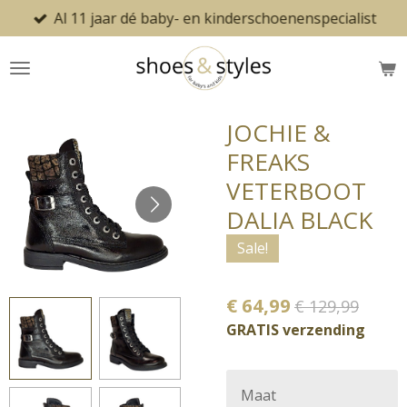
Al 11 jaar dé baby- en kinderschoenenspecialist
Ga
direct
naar
de
hoofdinhoud
JOCHIE &
FREAKS
VETERBOOT
DALIA BLACK
Sale!
€ 64,99
€ 129,99
GRATIS verzending
Maat