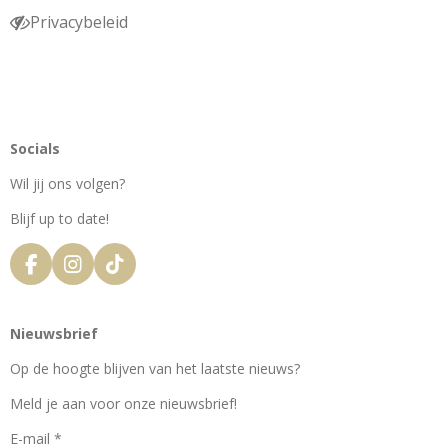
Privacybeleid
Socials
Wil jij ons volgen?
Blijf up to date!
F
I
T
a
n
i
c
s
k
e
t
T
Nieuwsbrief
b
a
o
o
g
k
Op de hoogte blijven van het laatste nieuws?
o
r
k
a
Meld je aan voor onze nieuwsbrief!
m
E-mail *