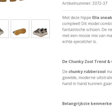
Artikelnummer:
3372-37
Met deze hippe
Ella snea
compleet! Dit model combi
fantastische schoen. De n
met een mooie mix van mat
echte
eyecatcher
is.
De Chunky Zool Trend &
De
chunky rubberzool
ma
gewilde, moderne uitstrali
hand in hand kunnen gaan
Belangrijkste kenmerken