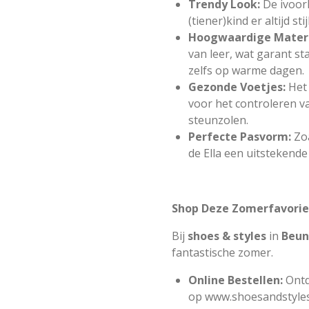
Trendy Look:
De ivoor
(tiener)kind er altijd stij
Hoogwaardige Materi
van leer, wat garant s
zelfs op warme dagen.
Gezonde Voetjes:
Het
voor het controleren v
steunzolen.
Perfecte Pasvorm:
Zo
de Ella een uitstekend
Shop Deze Zomerfavoriet
Bij
shoes & styles
in
Beun
fantastische zomer.
Online Bestellen:
Ontd
op
www.shoesandstyles