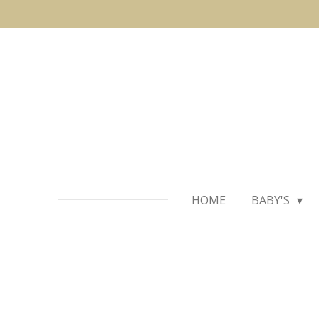
Ga
direct
naar
de
hoofdinhoud
HOME
BABY'S