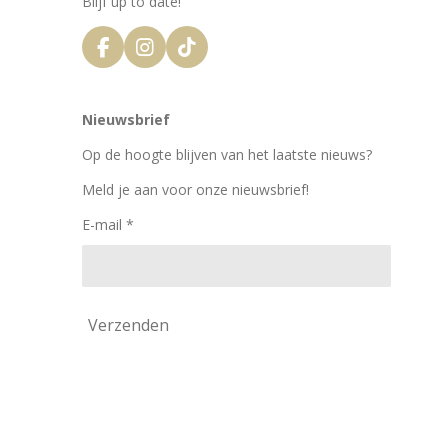
Blijf up to date!
F
I
T
a
n
i
c
s
k
e
t
T
Nieuwsbrief
b
a
o
o
g
k
Op de hoogte blijven van het laatste nieuws?
o
r
k
a
Meld je aan voor onze nieuwsbrief!
m
E-mail *
Verzenden