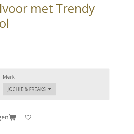
 Ivoor met Trendy
ol
Merk
gen