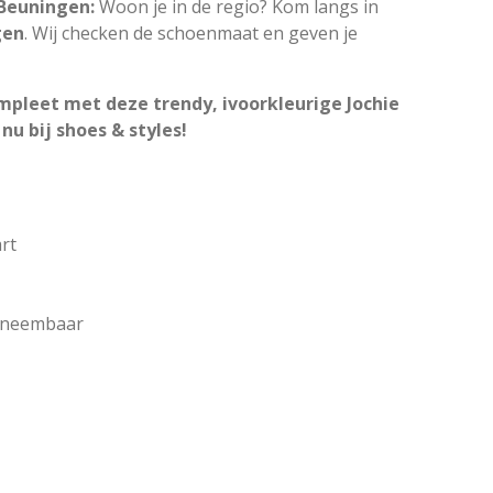
 Beuningen:
Woon je in de regio? Kom langs in
gen
. Wij checken de schoenmaat en geven je
pleet met deze trendy, ivoorkleurige Jochie
nu bij shoes & styles!
rt
itneembaar