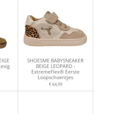
EIGE
SHOESME BABYSNEAKER
tevig
BEIGE LEOPARD -
ExtremeFlex® Eerste
Loopschoentjes
€ 64,99