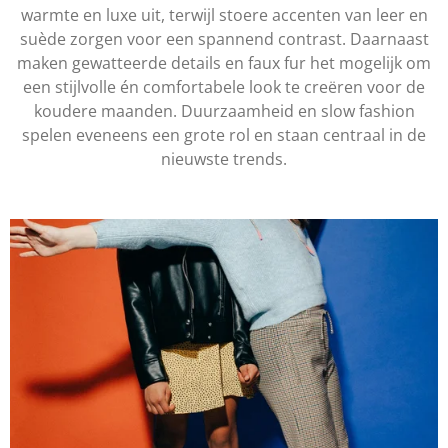
warmte en luxe uit, terwijl stoere accenten van leer en
suède zorgen voor een spannend contrast. Daarnaast
maken gewatteerde details en faux fur het mogelijk om
een stijlvolle én comfortabele look te creëren voor de
koudere maanden. Duurzaamheid en slow fashion
spelen eveneens een grote rol en staan centraal in de
nieuwste trends.