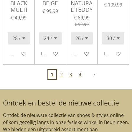
BLACK
BEIGE
NATURA
€ 109,99
MULTI
L TEDDY
€ 99,99
€ 49,99
€ 69,99
€ 99,99
In winkelwagen
In winkelwagen
In winkelwagen
In winkelwa
1
2
3
4
Ontdek en bestel de nieuwe collectie
Ontdek de nieuwste collectie van shoes & styles online
of kom gezellig langs in onze fysieke winkel in Beuningen.
We bieden een uitgebreid assortiment aan