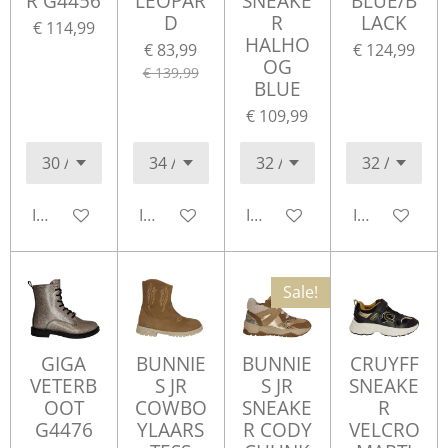
R G4456
LEOPAR
SNEAKE
BLUE/B
D
R
LACK
€ 114,99
HALHO
€ 83,99
€ 124,99
OG
€ 139,99
BLUE
€ 109,99
In winkelwagen
In winkelwagen
In winkelwagen
In winkelwa
Sale!
GIGA
BUNNIE
BUNNIE
CRUYFF
VETERB
S JR
S JR
SNEAKE
OOT
COWBO
SNEAKE
R
G4476
YLAARS
R CODY
VELCRO