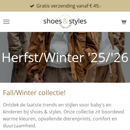
Gratis verzending vanaf € 49,-
Ga
direct
naar
de
hoofdinhoud
Herfst/Winter '25/'26
Fall/Winter collectie!
Ontdek de laatste trends en stijlen voor baby's en
kinderen bij shoes & styles. Onze collectie zit boordevol
warme kleuren, opvallende dierenprints, comfort en
duurzaamheid.