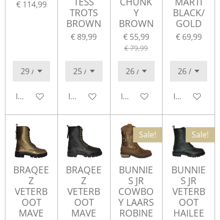
TESS
CHUNK
MARTI
€ 114,99
TROTS
Y
BLACK/
BROWN
BROWN
GOLD
€ 89,99
€ 55,99
€ 69,99
€ 79,99
In winkelwagen
In winkelwagen
In winkelwagen
In winkelwa
Sale!
Sale!
BRAQEE
BRAQEE
BUNNIE
BUNNIE
Z
Z
S JR
S JR
VETERB
VETERB
COWBO
VETERB
OOT
OOT
Y LAARS
OOT
MAVE
MAVE
ROBINE
HAILEE