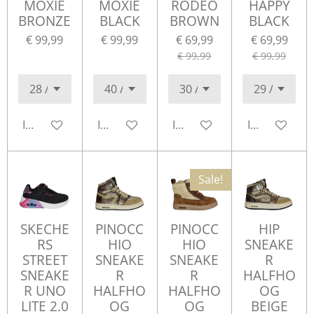
MOXIE
MOXIE
RODEO
HAPPY
BRONZE
BLACK
BROWN
BLACK
€ 99,99
€ 99,99
€ 69,99
€ 69,99
€ 99,99
€ 99,99
In winkelwagen
In winkelwagen
In winkelwagen
In winkelwa
Sale!
SKECHE
PINOCC
PINOCC
HIP
RS
HIO
HIO
SNEAKE
STREET
SNEAKE
SNEAKE
R
SNEAKE
R
R
HALFHO
R UNO
HALFHO
HALFHO
OG
LITE 2.0
OG
OG
BEIGE