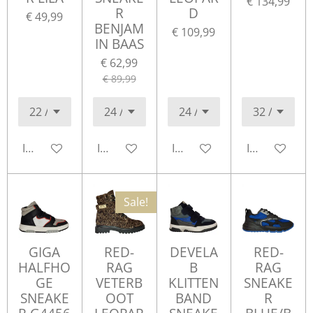
€ 134,99
R
D
€ 49,99
BENJAM
€ 109,99
IN BAAS
€ 62,99
€ 89,99
In winkelwagen
In winkelwagen
In winkelwagen
In winkelwa
Sale!
GIGA
RED-
DEVELA
RED-
HALFHO
RAG
B
RAG
GE
VETERB
KLITTEN
SNEAKE
SNEAKE
OOT
BAND
R