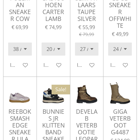
AN
HOEN
LAARS
SNEAKE
SNEAKE
CARTER
TAUPE
R
R COW
LAMB
SILVER
OFFWHI
TE
€ 69,99
€ 74,99
€ 55,99
€ 49,99
€ 79,99
In winkelwagen
In winkelwagen
In winkelwagen
In winkelwa
Sale!
REEBOK
BUNNIE
DEVELA
GIGA
SMASH
S JR
B
VETERB
EDGE
KLITTEN
VETERB
OOT
SNEAKE
BAND
OOTIE
G4487
R LILA
SNEAKE
LEOPAR