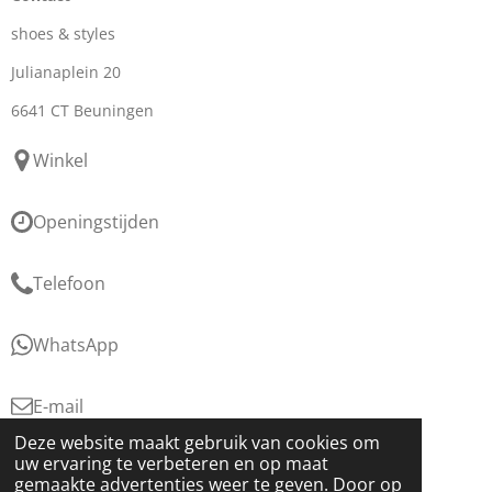
shoes & styles
Julianaplein 20
6641 CT Beuningen
Winkel
Openingstijden
Telefoon
WhatsApp
E-mail
Deze website maakt gebruik van cookies om
KvK: 76877566
uw ervaring te verbeteren en op maat
gemaakte advertenties weer te geven. Door op
BTW: NL860821730B01