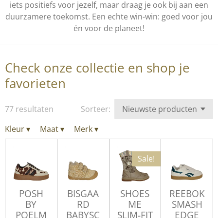
iets positiefs voor jezelf, maar draag je ook bij aan een
duurzamere toekomst. Een echte win-win: goed voor jou
én voor de planeet!
Check onze collectie en shop je
favorieten
77 resultaten
Sorteer:
Kleur
▾
Maat
▾
Merk
▾
Sale!
POSH
BISGAA
SHOES
REEBOK
BY
RD
ME
SMASH
POELM
BABYSC
SLIM-FIT
EDGE