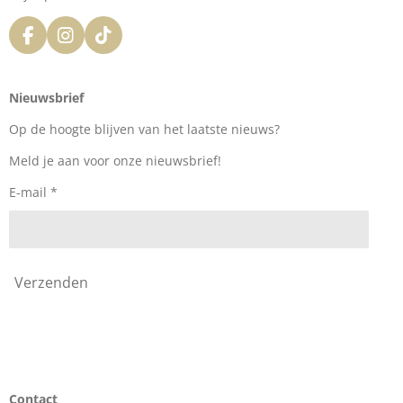
F
I
T
a
n
i
c
s
k
e
t
T
Nieuwsbrief
b
a
o
o
g
k
Op de hoogte blijven van het laatste nieuws?
o
r
k
a
Meld je aan voor onze nieuwsbrief!
m
E-mail *
Verzenden
Contact