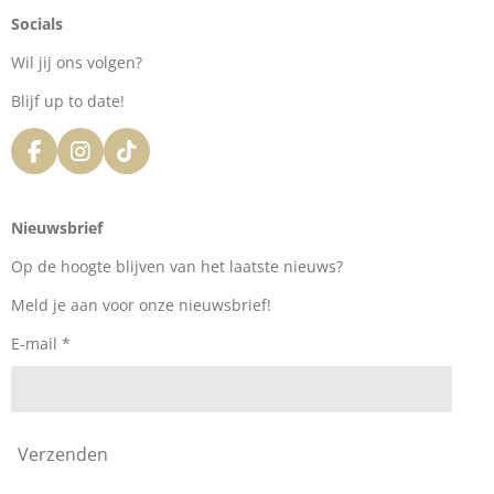
Socials
Wil jij ons volgen?
Blijf up to date!
F
I
T
a
n
i
c
s
k
e
t
T
Nieuwsbrief
b
a
o
o
g
k
Op de hoogte blijven van het laatste nieuws?
o
r
k
a
Meld je aan voor onze nieuwsbrief!
m
E-mail *
Verzenden