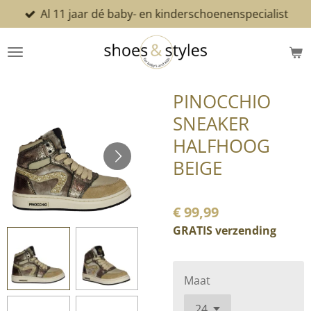
Al 11 jaar dé baby- en kinderschoenenspecialist
Ga
direct
naar
de
hoofdinhoud
PINOCCHIO
SNEAKER
HALFHOOG
BEIGE
€ 99,99
GRATIS verzending
Maat