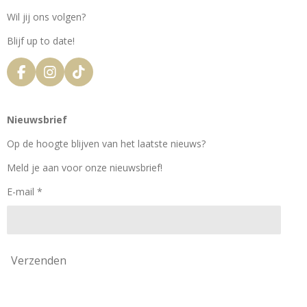
Wil jij ons volgen?
Blijf up to date!
F
I
T
a
n
i
c
s
k
e
t
T
Nieuwsbrief
b
a
o
o
g
k
Op de hoogte blijven van het laatste nieuws?
o
r
k
a
Meld je aan voor onze nieuwsbrief!
m
E-mail *
Verzenden