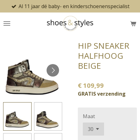
Al 11 jaar dé baby- en kinderschoenenspecialist
Ga
direct
naar
de
hoofdinhoud
HIP SNEAKER
HALFHOOG
BEIGE
€ 109,99
GRATIS verzending
Maat