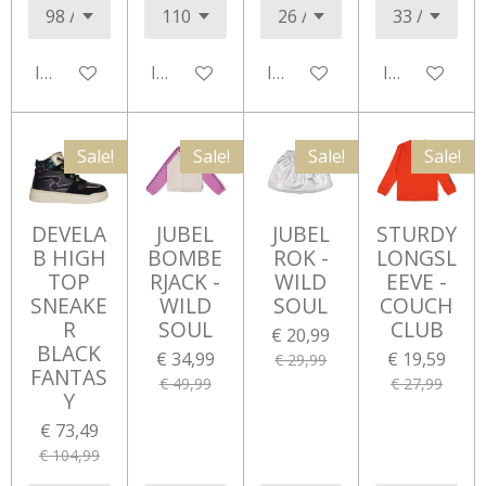
In winkelwagen
In winkelwagen
In winkelwagen
In winkelwa
Sale!
Sale!
Sale!
Sale!
DEVELA
JUBEL
JUBEL
STURDY
B HIGH
BOMBE
ROK -
LONGSL
TOP
RJACK -
WILD
EEVE -
SNEAKE
WILD
SOUL
COUCH
R
SOUL
CLUB
€ 20,99
BLACK
€ 34,99
€ 19,59
€ 29,99
FANTAS
€ 49,99
€ 27,99
Y
€ 73,49
€ 104,99