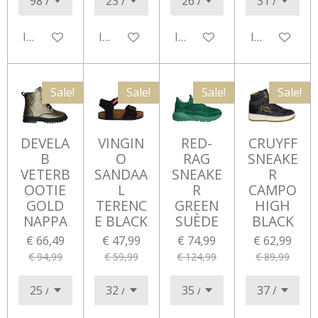
In winkelwagen
In winkelwagen
In winkelwagen
In winkelwa
Sale!
Sale!
Sale!
Sale!
DEVELA
VINGIN
RED-
CRUYFF
B
O
RAG
SNEAKE
VETERB
SANDAA
SNEAKE
R
OOTIE
L
R
CAMPO
GOLD
TERENC
GREEN
HIGH
NAPPA
E BLACK
SUÈDE
BLACK
€ 66,49
€ 47,99
€ 74,99
€ 62,99
€ 94,99
€ 59,99
€ 124,99
€ 89,99