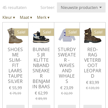
45 resultaten
Sorteer:
Kleur
▾
Maat
▾
Merk
▾
Sale!
Sale!
Sale!
Sale!
SHOES
BUNNIE
STURDY
RED-
ME
S JR
SWEATE
RAG
SLIM-
KLITTE
R -
VETERB
FIT
NBAND
WAVES
OOT
LAARS
SNEAKE
AND
LEOPAR
TAUPE
R
WHALE
D
SILVER
BENJAM
S
€ 83,99
IN BAAS
€ 55,99
€ 23,09
€ 139,99
€ 62,99
€ 79,99
€ 32,99
€ 89,99