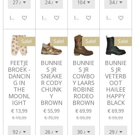
In winkelwagen
In winkelwagen
In winkelwagen
In winkelwa
Sale!
Sale!
Sale!
Sale!
FEETJE
BUNNIE
BUNNIE
BUNNIE
BROEK -
S JR
S JR
S JR
DANCIN
SNEAKE
COWBO
VETERB
G IN
R CODY
Y LAARS
OOT
THE
CHUNK
ROBINE
HAILEE
MOONL
Y
RODEO
HAPPY
IGHT
BROWN
BROWN
BLACK
€ 13,99
€ 55,99
€ 69,99
€ 69,99
€ 19,99
€ 79,99
€ 99,99
€ 99,99