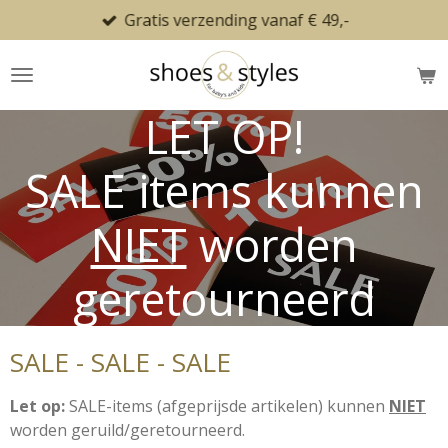
Gratis verzending vanaf € 49,-
Ga
direct
naar
de
LET OP!
hoofdinhoud
SALE items kunnen
NIET
worden
geretourneerd
SALE - SALE - SALE
Let op:
SALE-items (afgeprijsde artikelen) kunnen
NIET
worden geruild/geretourneerd.