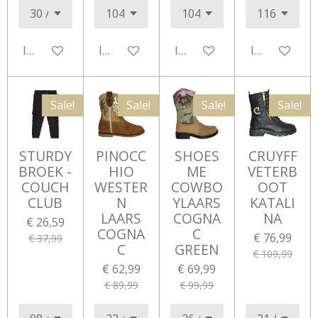
In winkelwagen
In winkelwagen
In winkelwagen
In winkelwa
Sale!
Sale!
Sale!
Sale!
STURDY
PINOCC
SHOES
CRUYFF
BROEK -
HIO
ME
VETERB
COUCH
WESTER
COWBO
OOT
CLUB
N
YLAARS
KATALI
LAARS
COGNA
NA
€ 26,59
COGNA
C
€ 76,99
€ 37,99
C
GREEN
€ 109,99
€ 62,99
€ 69,99
€ 89,99
€ 99,99