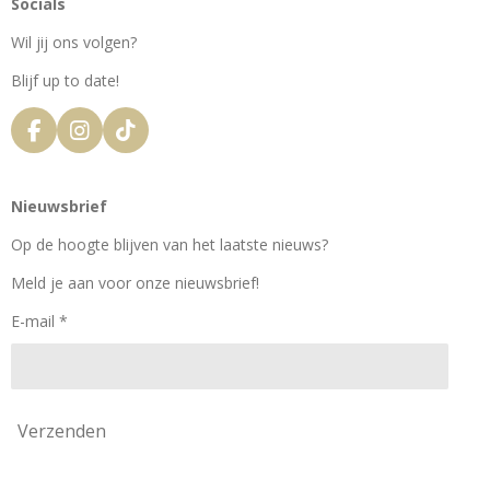
Socials
Wil jij ons volgen?
Blijf up to date!
F
I
T
a
n
i
c
s
k
e
t
T
Nieuwsbrief
b
a
o
o
g
k
Op de hoogte blijven van het laatste nieuws?
o
r
k
a
Meld je aan voor onze nieuwsbrief!
m
E-mail *
Verzenden