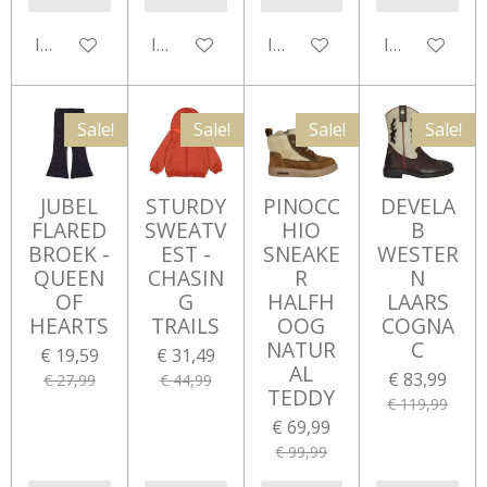
In winkelwagen
In winkelwagen
In winkelwagen
In winkelwa
Sale!
Sale!
Sale!
Sale!
JUBEL
STURDY
PINOCC
DEVELA
FLARED
SWEATV
HIO
B
BROEK -
EST -
SNEAKE
WESTER
QUEEN
CHASIN
R
N
OF
G
HALFH
LAARS
HEARTS
TRAILS
OOG
COGNA
NATUR
C
€ 19,59
€ 31,49
AL
€ 83,99
€ 27,99
€ 44,99
TEDDY
€ 119,99
€ 69,99
€ 99,99