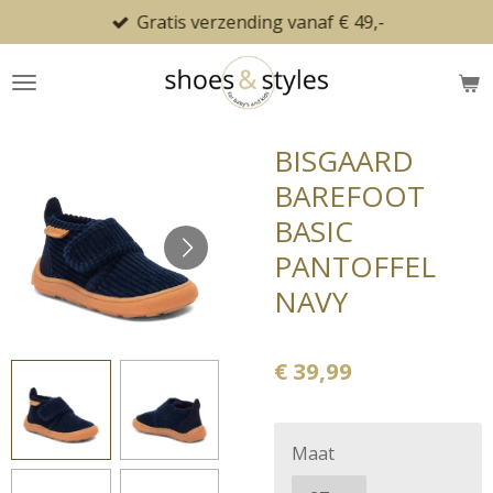
Gratis verzending vanaf € 49,-
Ga
direct
naar
de
hoofdinhoud
BISGAARD
BAREFOOT
BASIC
PANTOFFEL
NAVY
€ 39,99
Maat