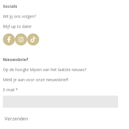
Socials
Wil jij ons volgen?
Blijf up to date!
F
I
T
a
n
i
c
s
k
e
t
T
Nieuwsbrief
b
a
o
o
g
k
Op de hoogte blijven van het laatste nieuws?
o
r
k
a
Meld je aan voor onze nieuwsbrief!
m
E-mail *
Verzenden