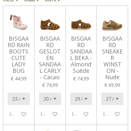
BISGAA
BISGAA
BISGAA
BISGAA
RD RAIN
RD
RD
RD
BOOTS
GESLOT
SANDAA
SNEAKE
CUTE
EN
L BEKA -
R
LADY
SANDAA
Almond
WINST
BUG
L CARLY
Suède
ON -
- Cacao
Nude
€ 44,99
€ 74,99
€ 74,99
€ 69,99
In winkelwagen
In winkelwagen
In winkelwagen
In winkelwa