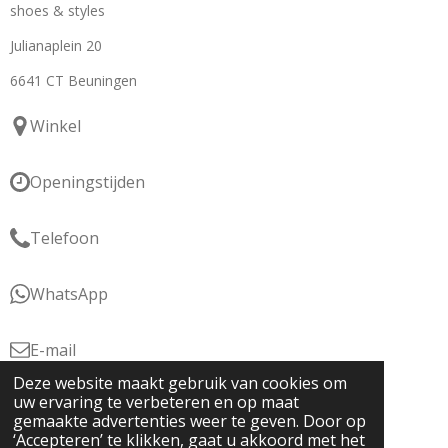
shoes & styles
Julianaplein 20
6641 CT Beuningen
Winkel
Openingstijden
Telefoon
WhatsApp
E-mail
Deze website maakt gebruik van cookies om
KvK: 76877566
uw ervaring te verbeteren en op maat
gemaakte advertenties weer te geven. Door op
BTW: NL860821730B01
‘Accepteren’ te klikken, gaat u akkoord met het