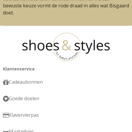
bewuste keuze vormt de rode draad in alles wat Bisgaard
doet.
Klantenservice
Cadeaubonnen
Goede doelen
Klavervierpas
Maatadvies