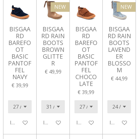
NEW
NEW
BISGAA
BISGAA
BISGAA
BISGAA
RD
RD RAIN
RD
RD RAIN
BAREFO
BOOTS
BAREFO
BOOTS
OT
BROWN
OT
LAVEND
BASIC
GLITTE
BASIC
ER
PANTOF
R
PANTOF
BLOSSO
FEL
FEL
M
€ 49,99
NAVY
CHOCO
€ 44,99
LATE
€ 39,99
€ 39,99
In winkelwagen
In winkelwagen
In winkelwagen
In winkelwa