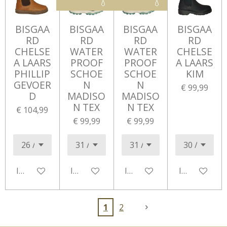
💧
💧
BISGAA
BISGAA
BISGAA
BISGAA
RD
RD
RD
RD
CHELSE
WATER
WATER
CHELSE
A LAARS
PROOF
PROOF
A LAARS
PHILLIP
SCHOE
SCHOE
KIM
GEVOER
N
N
€ 99,99
D
MADISO
MADISO
N TEX
N TEX
€ 104,99
€ 99,99
€ 99,99
In winkelwagen
In winkelwagen
In winkelwagen
In winkelwa
1
2