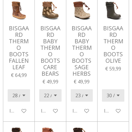
BISGAA
BISGAA
BISGAA
BISGAA
RD
RD
RD
RD
THERM
BABY
BABY
THERM
O
THERM
THERM
O
BOOTS
O
O
BOOTS
FALLEN
BOOTS
BOOTS
OLIVE
LEAF
CARE
SAGE
€ 59,99
BEARS
HERBS
€ 64,99
€ 49,99
€ 49,99
In winkelwagen
In winkelwagen
In winkelwagen
In winkelwa