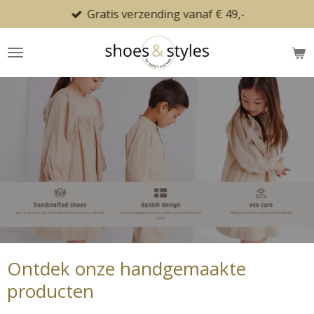
Gratis verzending vanaf € 49,-
Ga
direct
naar
de
hoofdinhoud
Ontdek onze handgemaakte
producten