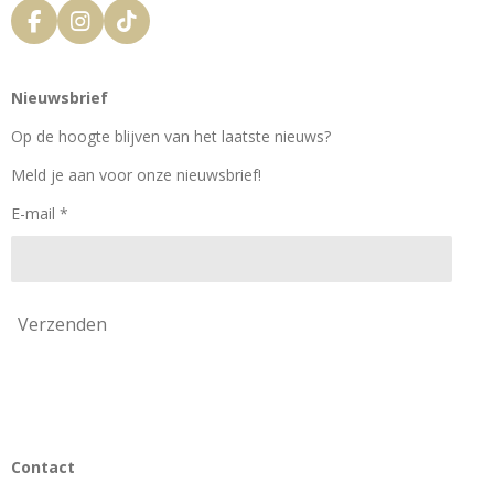
F
I
T
a
n
i
c
s
k
e
t
T
Nieuwsbrief
b
a
o
o
g
k
Op de hoogte blijven van het laatste nieuws?
o
r
k
a
Meld je aan voor onze nieuwsbrief!
m
E-mail *
Verzenden
Contact