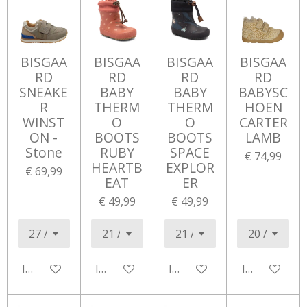
BISGAA
BISGAA
BISGAA
BISGAA
RD
RD
RD
RD
SNEAKE
BABY
BABY
BABYSC
R
THERM
THERM
HOEN
WINST
O
O
CARTER
ON -
BOOTS
BOOTS
LAMB
Stone
RUBY
SPACE
€ 74,99
HEARTB
EXPLOR
€ 69,99
EAT
ER
€ 49,99
€ 49,99
In winkelwagen
In winkelwagen
In winkelwagen
In winkelwa