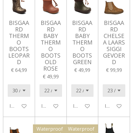
BISGAA
BISGAA
BISGAA
BISGAA
RD
RD
RD
RD
THERM
BABY
BABY
CHELSE
O
THERM
THERM
A LAARS
BOOTS
O
O
SIGGI
LEOPAR
BOOTS
BOOTS
GEVOER
D
OLD
GREEN
D
ROSE
€ 64,99
€ 49,99
€ 99,99
€ 49,99
In winkelwagen
In winkelwagen
In winkelwagen
In winkelwa
Waterproof
Waterproof