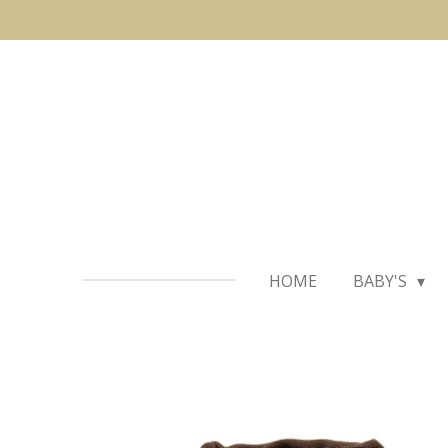
Ga
direct
naar
de
hoofdinhoud
HOME
BABY'S