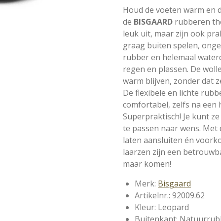
Houd de voeten warm en d
de
BISGAARD
rubberen the
leuk uit, maar zijn ook pr
graag buiten spelen, ongea
rubber en helemaal waterd
regen en plassen. De wolle
warm blijven, zonder dat z
De flexibele en lichte rub
comfortabel, zelfs na een 
Superpraktisch! Je kunt ze
te passen naar wens. Met d
laten aansluiten én voork
laarzen zijn een betrouwb
maar komen!
Merk:
Bisgaard
Artikelnr.: 92009.62
Kleur: Leopard
Buitenkant: Natuurrub