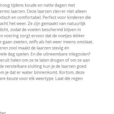
roog tijdens koude en natte dagen met
rmo laarzen. Deze laarzen zien er niet alleen
aktisch en comfortabel. Perfect voor kinderen die
cht het weer. Ze zijn gemaakt van natuurlijk
icht, zodat de voeten beschermd blijven in
n voering zorgt ervoor dat de voetjes lekker
e gaan zweten, zelfs als het weer ineens omslaat.
beren zool maakt de laarzen stevig én
hele dag spelen. En die uitneembare inlegzolen?
 eruit halen om ze te laten drogen of om ze aan
e verstelbare sluiting kun je de laarzen goed
om je dat er water binnenkomt. Kortom, deze
are keuze voor elk weertype. Laat die regen
ber