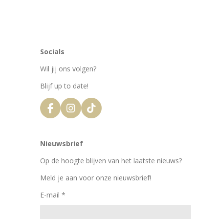
Socials
Wil jij ons volgen?
Blijf up to date!
F
I
T
a
n
i
c
s
k
e
t
T
Nieuwsbrief
b
a
o
o
g
k
Op de hoogte blijven van het laatste nieuws?
o
r
k
a
Meld je aan voor onze nieuwsbrief!
m
E-mail *