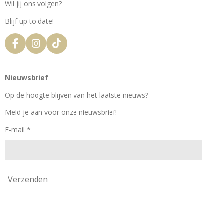
Wil jij ons volgen?
Blijf up to date!
F
I
T
a
n
i
c
s
k
e
t
T
Nieuwsbrief
b
a
o
o
g
k
Op de hoogte blijven van het laatste nieuws?
o
r
k
a
Meld je aan voor onze nieuwsbrief!
m
E-mail *
Verzenden