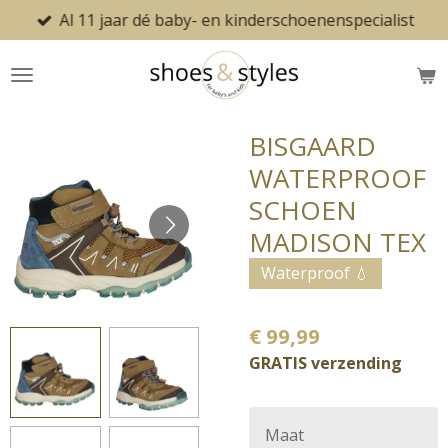
Al 11 jaar dé baby- en kinderschoenenspecialist
Ga
direct
naar
de
hoofdinhoud
BISGAARD
WATERPROOF
SCHOEN
MADISON TEX
Waterproof 💧
€ 99,99
GRATIS verzending
Maat