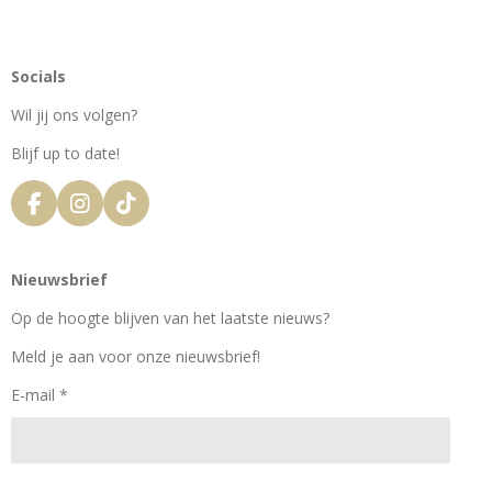
Socials
Wil jij ons volgen?
Blijf up to date!
F
I
T
a
n
i
c
s
k
e
t
T
Nieuwsbrief
b
a
o
o
g
k
Op de hoogte blijven van het laatste nieuws?
o
r
k
a
Meld je aan voor onze nieuwsbrief!
m
E-mail *