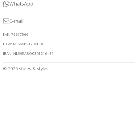
WhatsApp
E-mail
KvK: 76877566
BTW: NL860821730B01
IBAN: NL39RABO0301216169
© 2026 shoes & styles