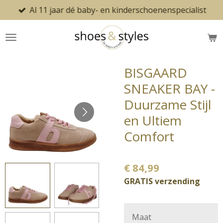
Al 11 jaar dé baby- en kinderschoenenspecialist
Ga
direct
naar
de
hoofdinhoud
BISGAARD
SNEAKER BAY -
Duurzame Stijl
en Ultiem
Comfort
€ 84,99
GRATIS verzending
Maat