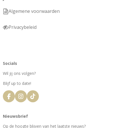
Algemene voorwaarden
Privacybeleid
Socials
Wil jij ons volgen?
Blijf up to date!
F
I
T
a
n
i
c
s
k
e
t
T
Nieuwsbrief
b
a
o
o
g
k
Op de hoogte blijven van het laatste nieuws?