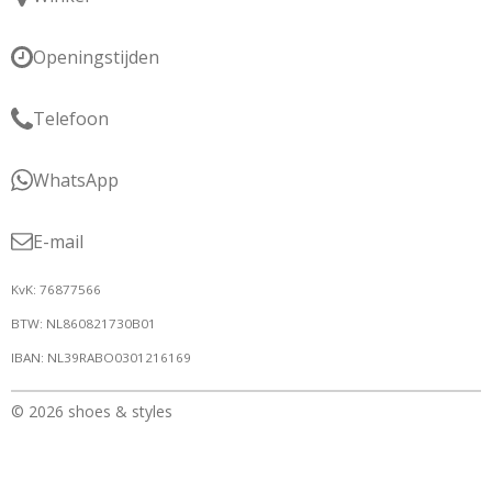
Openingstijden
Telefoon
WhatsApp
E-mail
KvK: 76877566
BTW: NL860821730B01
IBAN: NL39RABO0301216169
© 2026 shoes & styles