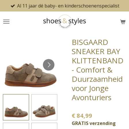
Al 11 jaar dé baby- en kinderschoenenspecialist
Ga
direct
naar
de
hoofdinhoud
BISGAARD
SNEAKER BAY
KLITTENBAND
- Comfort &
Duurzaamheid
voor Jonge
Avonturiers
€ 84,99
GRATIS verzending