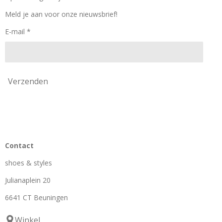
o
r
k
a
Meld je aan voor onze nieuwsbrief!
m
E-mail *
Verzenden
Contact
shoes & styles
Julianaplein 20
6641 CT Beuningen
Winkel