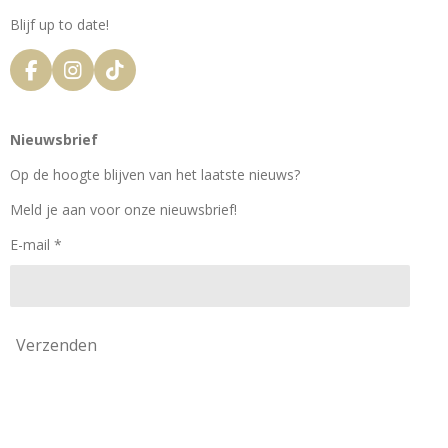
Blijf up to date!
F
I
T
a
n
i
c
s
k
e
t
T
Nieuwsbrief
b
a
o
o
g
k
Op de hoogte blijven van het laatste nieuws?
o
r
k
a
Meld je aan voor onze nieuwsbrief!
m
E-mail *
Verzenden