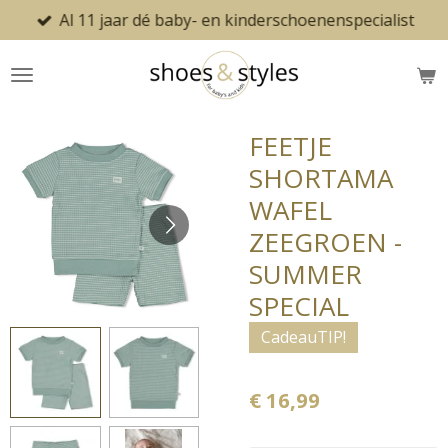
Al 11 jaar dé baby- en kinderschoenenspecialist
Ga
direct
naar
de
hoofdinhoud
FEETJE
SHORTAMA
WAFEL
ZEEGROEN -
SUMMER
SPECIAL
CadeauTIP!
€ 16,99