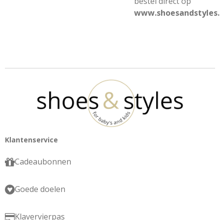
bestel direct op
www.shoesandstyles.
Klantenservice
Cadeaubonnen
Goede doelen
Klavervierpas