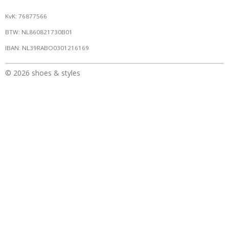
KvK: 76877566
BTW: NL860821730B01
IBAN: NL39RABO0301216169
© 2026 shoes & styles