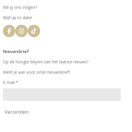
Wil jij ons volgen?
Blijf up to date!
F
I
T
a
n
i
c
s
k
e
t
T
Nieuwsbrief
b
a
o
o
g
k
Op de hoogte blijven van het laatste nieuws?
o
r
k
a
Meld je aan voor onze nieuwsbrief!
m
E-mail *
Verzenden