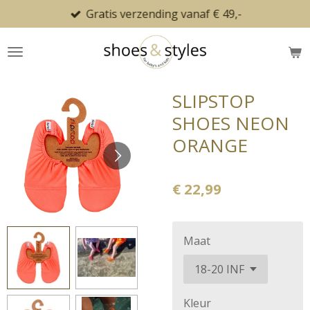
Gratis verzending vanaf € 49,-
Ga
direct
naar
de
hoofdinhoud
SLIPSTOP
SHOES NEON
ORANGE
€ 22,99
Maat
Kleur