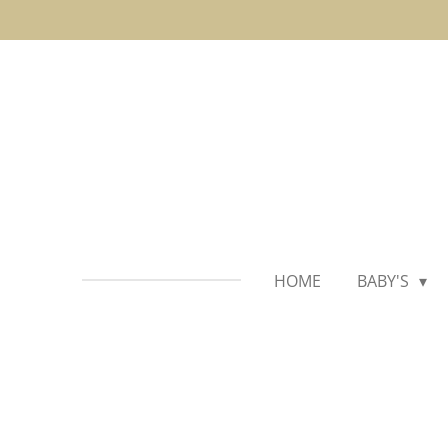
Ga
direct
naar
de
hoofdinhoud
HOME
BABY'S