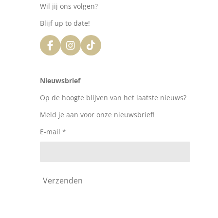
Wil jij ons volgen?
Blijf up to date!
F
I
T
a
n
i
c
s
k
e
t
T
Nieuwsbrief
b
a
o
o
g
k
Op de hoogte blijven van het laatste nieuws?
o
r
k
a
Meld je aan voor onze nieuwsbrief!
m
E-mail *
Verzenden