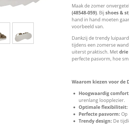
Maak de zomer onvergetel
(48548-059)
. Bij
shoes & st
hand in hand moeten gaan,
voorbeeld van.
Dankzij de trendy luipaard
tijdens een zomerse wande
uiterst praktisch. Met
drie
perfecte pasvorm, hoe sma
Waarom kiezen voor de 
Hoogwaardig comfort
urenlang loopplezier.
Optimale flexibiliteit:
Perfecte pasvorm:
Op 
Trendy design:
De tijd