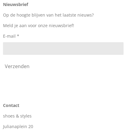
e
t
T
Nieuwsbrief
b
a
o
o
g
k
Op de hoogte blijven van het laatste nieuws?
o
r
k
a
Meld je aan voor onze nieuwsbrief!
m
E-mail *
Verzenden
Contact
shoes & styles
Julianaplein 20