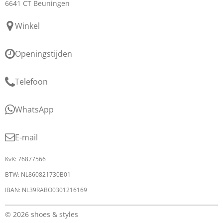
6641 CT Beuningen
Winkel
Openingstijden
Telefoon
WhatsApp
E-mail
KvK: 76877566
BTW: NL860821730B01
IBAN: NL39RABO0301216169
© 2026 shoes & styles