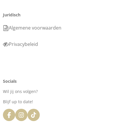
Juridisch
Algemene voorwaarden
Privacybeleid
Socials
Wil jij ons volgen?
Blijf up to date!
F
I
T
a
n
i
c
s
k