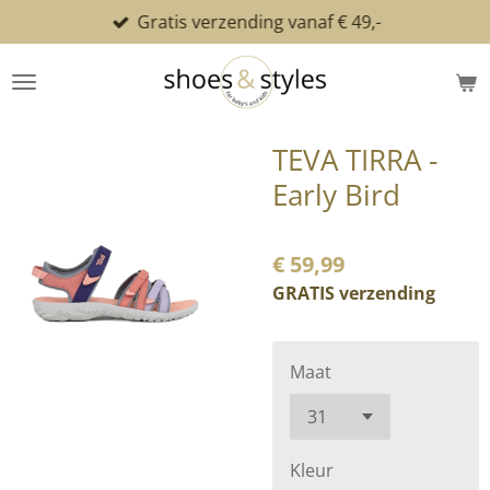
Gratis verzending vanaf € 49,-
Ga
direct
naar
de
hoofdinhoud
TEVA TIRRA -
Early Bird
€ 59,99
GRATIS verzending
Maat
Kleur