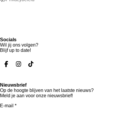
Socials
Wil jij ons volgen?
Blijf up to date!
F
I
T
a
n
i
c
s
k
e
t
T
Nieuwsbrief
b
a
o
Op de hoogte blijven van het laatste nieuws?
o
g
k
Meld je aan voor onze nieuwsbrief!
o
r
k
a
E-mail *
m