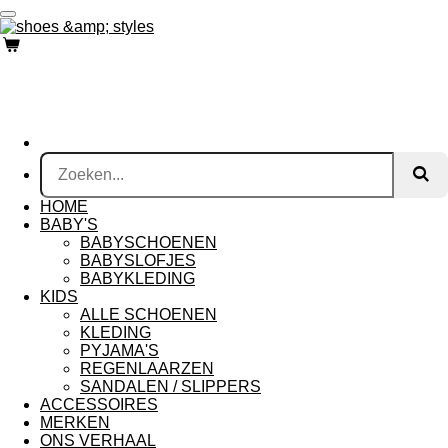
Ga
direct
naar
de
hoofdinhoud
HOME
BABY'S
BABYSCHOENEN
BABYSLOFJES
BABYKLEDING
KIDS
ALLE SCHOENEN
KLEDING
PYJAMA'S
REGENLAARZEN
SANDALEN / SLIPPERS
ACCESSOIRES
MERKEN
ONS VERHAAL