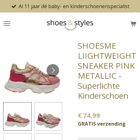
Al 11 jaar dé baby- en kinderschoenenspecialist
Ga
direct
naar
de
hoofdinhoud
SHOESME
LIIGHTWEIGHT
SNEAKER PINK
METALLIC -
Superlichte
Kinderschoen
€ 74,99
GRATIS verzending