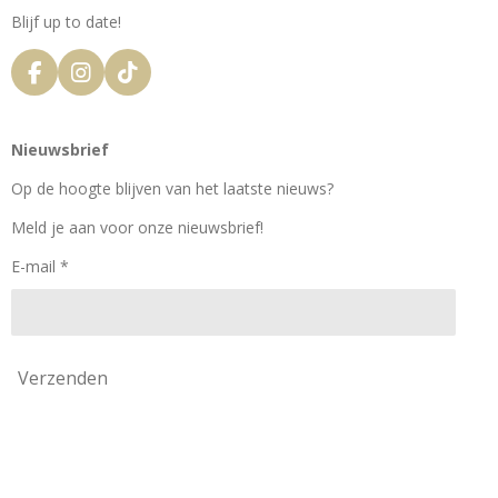
Blijf up to date!
F
I
T
a
n
i
c
s
k
e
t
T
Nieuwsbrief
b
a
o
o
g
k
Op de hoogte blijven van het laatste nieuws?
o
r
k
a
Meld je aan voor onze nieuwsbrief!
m
E-mail *
Verzenden