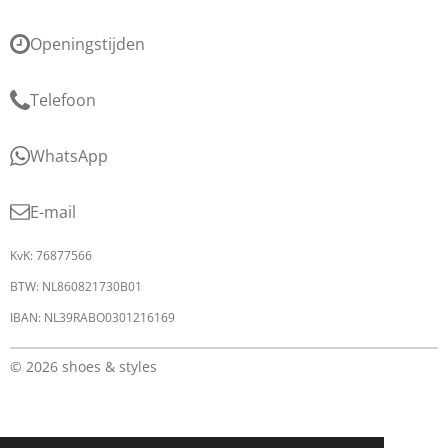
Openingstijden
Telefoon
WhatsApp
E-mail
KvK: 76877566
BTW: NL860821730B01
IBAN: NL39RABO0301216169
© 2026 shoes & styles