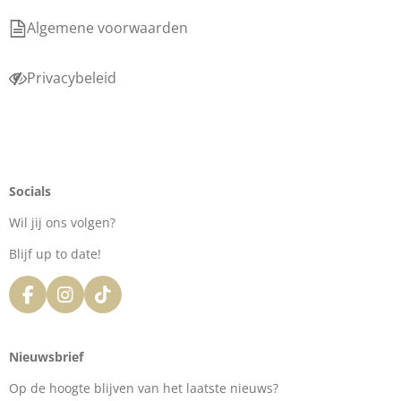
Algemene voorwaarden
Privacybeleid
Socials
Wil jij ons volgen?
Blijf up to date!
F
I
T
a
n
i
c
s
k
e
t
T
Nieuwsbrief
b
a
o
o
g
k
Op de hoogte blijven van het laatste nieuws?