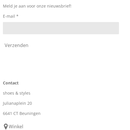
o
r
k
a
Meld je aan voor onze nieuwsbrief!
m
E-mail *
Verzenden
Contact
shoes & styles
Julianaplein 20
6641 CT Beuningen
Winkel