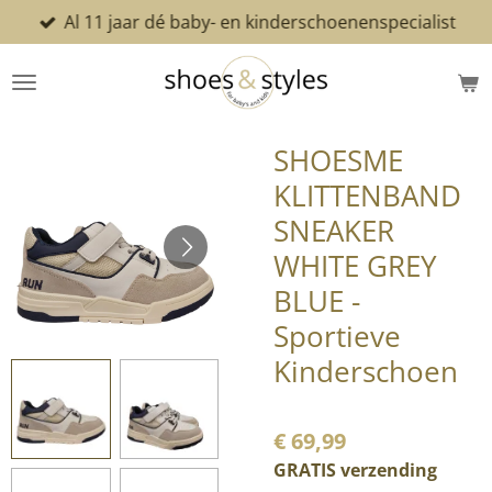
Al 11 jaar dé baby- en kinderschoenenspecialist
Ga
direct
naar
de
hoofdinhoud
SHOESME
KLITTENBAND
SNEAKER
WHITE GREY
BLUE -
Sportieve
Kinderschoen
€ 69,99
GRATIS verzending