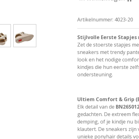
Artikelnummer:
4023-20
Stijlvolle Eerste Stapj
Zet de stoerste stapjes 
sneakers met trendy pante
look en het nodige comfort
kindjes die hun eerste zelf
ondersteuning.
Ultiem Comfort & Grip 
Elk detail van de
BN26S01
gedachten. De extreem fle
demping, of je kindje nu b
klautert. De sneakers zijn
unieke ponyhair details voo