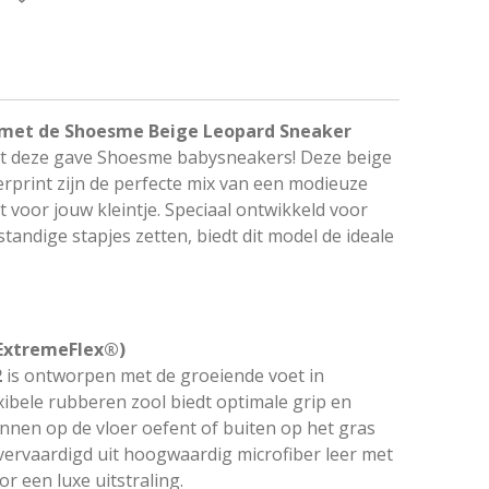
es met de Shoesme Beige Leopard Sneaker
met deze gave Shoesme babysneakers! Deze beige
rprint zijn de perfecte mix van een modieuze
 voor jouw kleintje. Speciaal ontwikkeld voor
standige stapjes zetten, biedt dit model de ideale
(ExtremeFlex®)
2
is ontworpen met de groeiende voet in
xibele rubberen zool biedt optimale grip en
innen op de vloer oefent of buiten op het gras
 vervaardigd uit hoogwaardig microfiber leer met
r een luxe uitstraling.