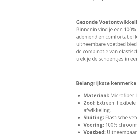
Gezonde Voetontwikkel
Binnenin vind je een 100%
ademend en comfortabel k
uitneembare voetbed biedt 
de combinatie van elastisc
trek je de schoentjes in e
Belangrijkste kenmerke
Materiaal:
Microfiber l
Zool:
Extreem flexibele
afwikkeling.
Sluiting:
Elastische ve
Voering:
100% chroomvri
Voetbed:
Uitneembaar