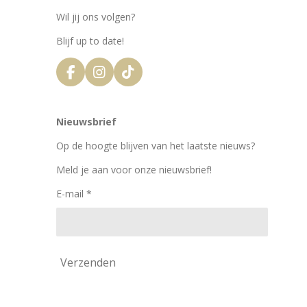
Wil jij ons volgen?
Blijf up to date!
F
I
T
a
n
i
c
s
k
e
t
T
Nieuwsbrief
b
a
o
o
g
k
Op de hoogte blijven van het laatste nieuws?
o
r
k
a
Meld je aan voor onze nieuwsbrief!
m
E-mail *
Verzenden