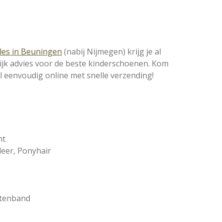
les in Beuningen
(nabij Nijmegen) krijg je al
ijk advies voor de beste kinderschoenen. Kom
el eenvoudig online met snelle verzending!
nt
leer, Ponyhair
ittenband