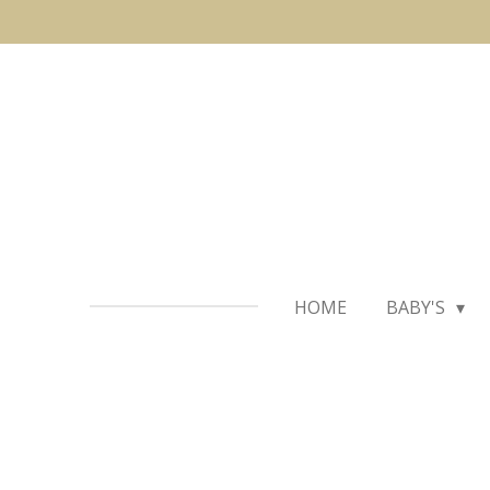
Ga
direct
naar
de
hoofdinhoud
HOME
BABY'S