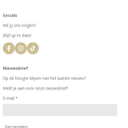
Socials
Wil jij ons volgen?
Blijf up to date!
F
I
T
a
n
i
c
s
k
e
t
T
Nieuwsbrief
b
a
o
o
g
k
Op de hoogte blijven van het laatste nieuws?
o
r
k
a
Meld je aan voor onze nieuwsbrief!
m
E-mail *
Verzenden