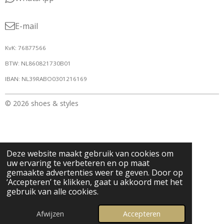
E-mail
KvK: 76877566
BTW: NL860821730B01
IBAN: NL39RABO0301216169
© 2026 shoes & styles
Deze website maakt gebruik van cookies om
uw ervaring te verbeteren en op maat
gemaakte advertenties weer te geven. Door op
‘Accepteren’ te klikken, gaat u akkoord met het
gebruik van alle cookies.
Afwijzen
Accepteren