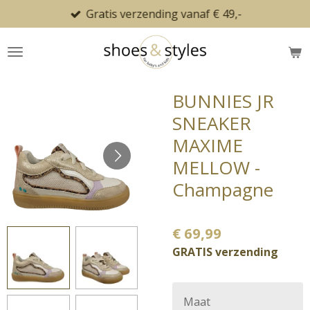
Gratis verzending vanaf € 49,-
Ga
direct
naar
de
hoofdinhoud
BUNNIES JR
SNEAKER
MAXIME
MELLOW -
Champagne
€ 69,99
GRATIS verzending
Maat