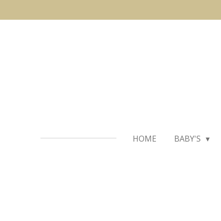
Ga
direct
naar
de
hoofdinhoud
HOME
BABY'S