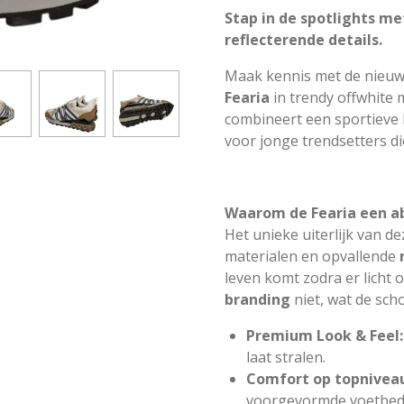
Stap in de spotlights me
reflecterende details.
Maak kennis met de nieuws
Fearia
in trendy offwhite
combineert een sportieve 
voor jonge trendsetters di
Waarom de Fearia een abs
Het unieke uiterlijk van d
materialen en opvallende
leven komt zodra er licht o
branding
niet, wat de sch
Premium Look & Feel:
laat stralen.
Comfort op topnivea
voorgevormde voetbed 