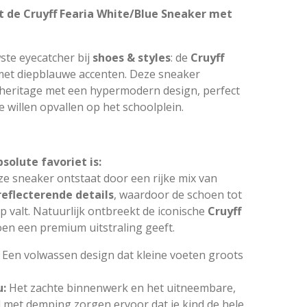
t de Cruyff Fearia White/Blue Sneaker met
te eyecatcher bij
shoes & styles
: de
Cruyff
 met diepblauwe accenten. Deze sneaker
heritage met een hypermodern design, perfect
e willen opvallen op het schoolplein.
olute favoriet is:
eze sneaker ontstaat door een rijke mix van
reflecterende details
, waardoor de schoen tot
p valt. Natuurlijk ontbreekt de iconische
Cruyff
oen een premium uitstraling geeft.
Een volwassen design dat kleine voeten groots
u:
Het zachte binnenwerk en het uitneembare,
met demping zorgen ervoor dat je kind de hele