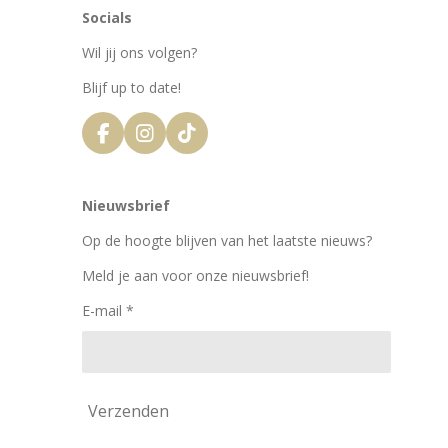
Socials
Wil jij ons volgen?
Blijf up to date!
F
I
T
a
n
i
c
s
k
e
t
T
Nieuwsbrief
b
a
o
o
g
k
Op de hoogte blijven van het laatste nieuws?
o
r
k
a
Meld je aan voor onze nieuwsbrief!
m
E-mail *
Verzenden