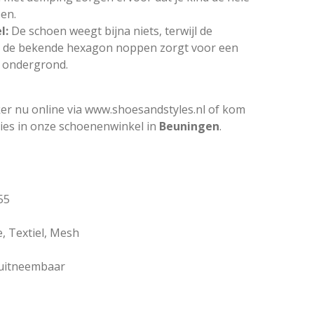
en.
l:
De schoen weegt bijna niets, terwijl de
 de bekende hexagon noppen zorgt voor een
e ondergrond.
er nu online via
www.shoesandstyles.nl
of kom
vies in onze schoenenwinkel in
Beuningen
.
55
, Textiel, Mesh
 uitneembaar