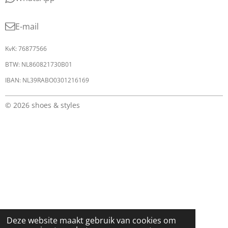
E-mail
KvK: 76877566
BTW: NL860821730B01
IBAN: NL39RABO0301216169
© 2026 shoes & styles
Deze website maakt gebruik van cookies om