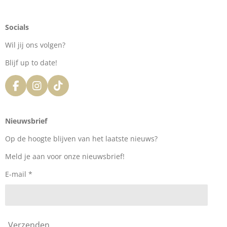
Socials
Wil jij ons volgen?
Blijf up to date!
F
I
T
a
n
i
c
s
k
e
t
T
Nieuwsbrief
b
a
o
o
g
k
Op de hoogte blijven van het laatste nieuws?
o
r
k
a
Meld je aan voor onze nieuwsbrief!
m
E-mail *
Verzenden