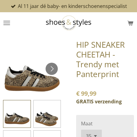
Al 11 jaar dé baby- en kinderschoenenspecialist
Ga
direct
naar
de
hoofdinhoud
HIP SNEAKER
CHEETAH -
Trendy met
Panterprint
€ 99,99
GRATIS verzending
Maat