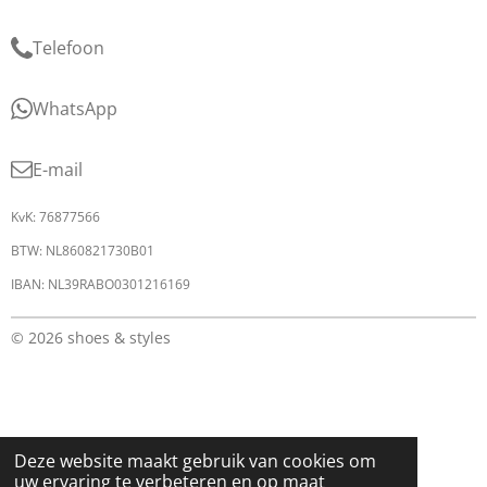
Telefoon
WhatsApp
E-mail
KvK: 76877566
BTW: NL860821730B01
IBAN: NL39RABO0301216169
© 2026 shoes & styles
Deze website maakt gebruik van cookies om
uw ervaring te verbeteren en op maat