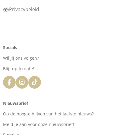
Privacybeleid
Socials
Wil jij ons volgen?
Blijf up to date!
F
I
T
a
n
i
c
s
k
e
t
T
Nieuwsbrief
b
a
o
o
g
k
Op de hoogte blijven van het laatste nieuws?
o
r
k
a
Meld je aan voor onze nieuwsbrief!
m
E-mail *