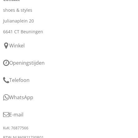
shoes & styles
Julianaplein 20
6641 CT Beuningen
Winkel
Openingstijden
Telefoon
WhatsApp
E-mail
KvK: 76877566
BTW: NL860821730B01