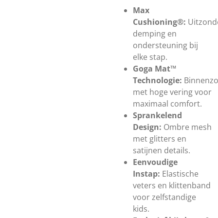
Max
Cushioning®:
Uitzonde
demping en
ondersteuning bij
elke stap.
Goga Mat™
Technologie:
Binnenzo
met hoge vering voor
maximaal comfort.
Sprankelend
Design:
Ombre mesh
met glitters en
satijnen details.
Eenvoudige
Instap:
Elastische
veters en klittenband
voor zelfstandige
kids.