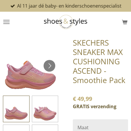
Al 11 jaar dé baby- en kinderschoenenspecialist
Ga
direct
naar
de
hoofdinhoud
SKECHERS
SNEAKER MAX
CUSHIONING
ASCEND -
Smoothie Pack
€ 49,99
GRATIS verzending
Maat