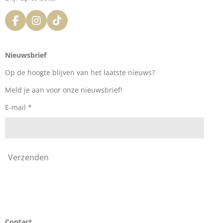
F
I
T
a
n
i
c
s
k
e
t
T
Nieuwsbrief
b
a
o
o
g
k
Op de hoogte blijven van het laatste nieuws?
o
r
k
a
Meld je aan voor onze nieuwsbrief!
m
E-mail *
Verzenden
Contact