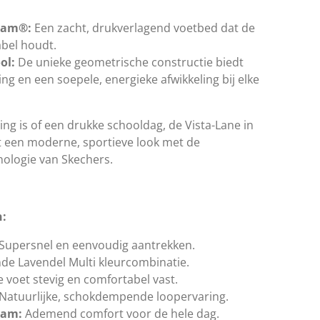
oam®:
Een zacht, drukverlagend voetbed dat de
abel houdt.
ol:
De unieke geometrische constructie biedt
g en een soepele, energieke afwikkeling bij elke
ng is of een drukke schooldag, de Vista-Lane in
t een moderne, sportieve look met de
hnologie van Skechers.
n:
Supersnel en eenvoudig aantrekken.
de Lavendel Multi kleurcombinatie.
 voet stevig en comfortabel vast.
Natuurlijke, schokdempende loopervaring.
oam:
Ademend comfort voor de hele dag.