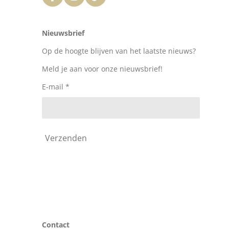
a
n
i
c
s
k
e
t
T
Nieuwsbrief
b
a
o
o
g
k
Op de hoogte blijven van het laatste nieuws?
o
r
k
a
Meld je aan voor onze nieuwsbrief!
m
E-mail *
Verzenden
Contact