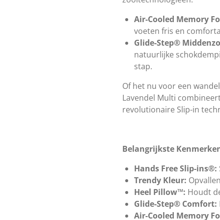
Air-Cooled Memory F
voeten fris en comfort
Glide-Step® Middenzo
natuurlijke schokdempin
stap.
Of het nu voor een wandeli
Lavendel Multi combineer
revolutionaire Slip-in tec
Belangrijkste Kenmerke
Hands Free Slip-ins®:
Trendy Kleur:
Opvallen
Heel Pillow™:
Houdt de
Glide-Step® Comfort:
Air-Cooled Memory F