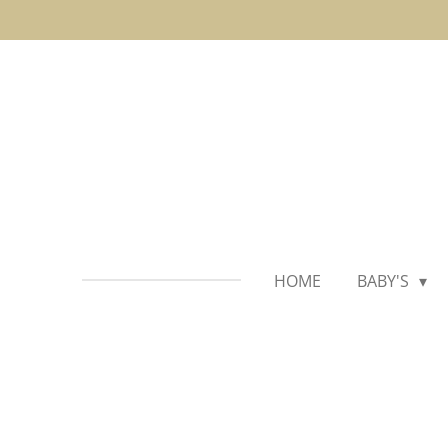
Ga
direct
naar
de
hoofdinhoud
HOME
BABY'S