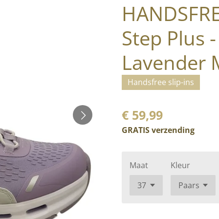
HANDSFREE 
Step Plus -
Lavender M
Handsfree slip-ins
€ 59,99
GRATIS verzending
Maat
Kleur