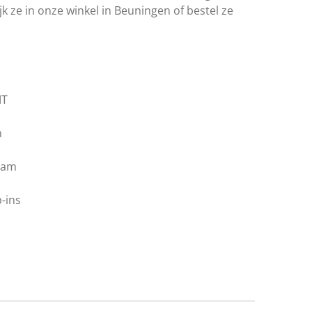
jk ze
in onze winkel in Beuningen of bestel ze
MT
h
oam
p-ins