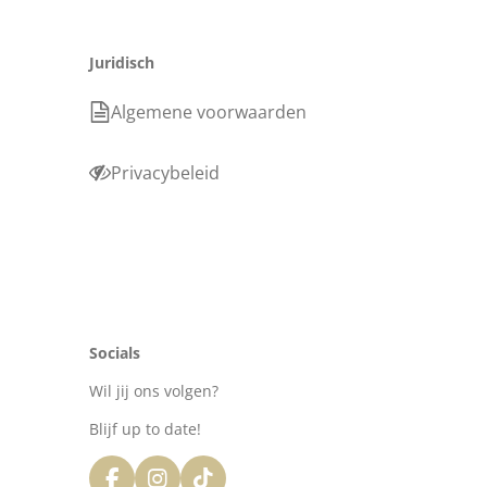
Juridisch
Algemene voorwaarden
Privacybeleid
Socials
Wil jij ons volgen?
Blijf up to date!
F
I
T