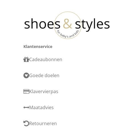
Klantenservice
Cadeaubonnen
Goede doelen
Klavervierpas
Maatadvies
Retourneren