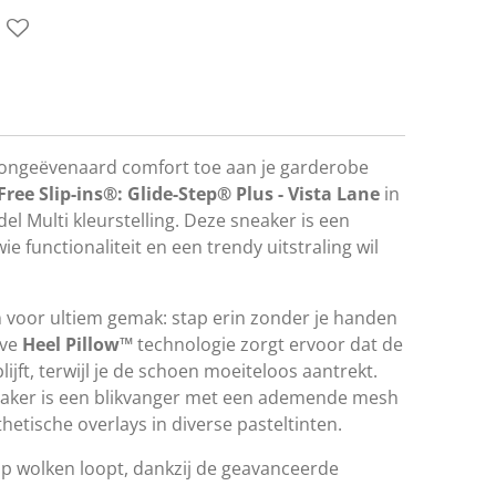
 ongeëvenaard comfort toe aan je garderobe
ee Slip-ins®: Glide-Step® Plus - Vista Lane
in
el Multi kleurstelling. Deze sneaker is een
ie functionaliteit en een trendy uitstraling wil
 voor ultiem gemak: stap erin zonder je handen
eve
Heel Pillow™
technologie zorgt ervoor dat de
blijft, terwijl je de schoen moeiteloos aantrekt.
aker is een blikvanger met een ademende mesh
thetische overlays in diverse pasteltinten.
op wolken loopt, dankzij de geavanceerde