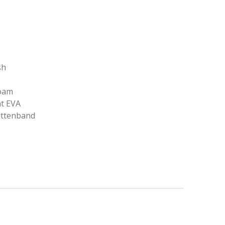
sh
oam
ht EVA
littenband