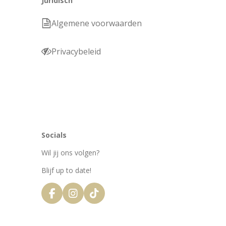
Juridisch
Algemene voorwaarden
Privacybeleid
Socials
Wil jij ons volgen?
Blijf up to date!
F
I
T
a
n
i
c
s
k
e
t
T