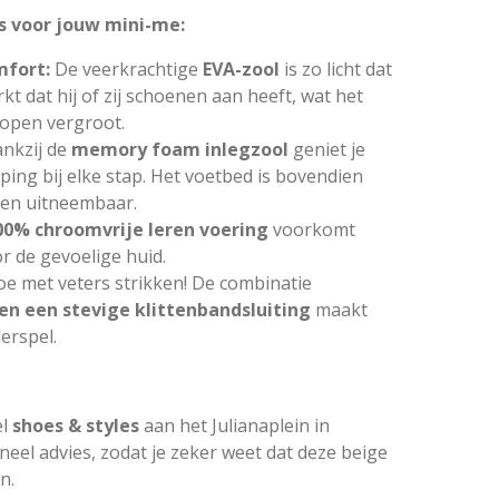
s voor jouw mini-me:
mfort:
De veerkrachtige
EVA-zool
is zo licht dat
kt dat hij of zij schoenen aan heeft, wat het
lopen vergroot.
nkzij de
memory foam inlegzool
geniet je
ping bij elke stap. Het voetbed is bovendien
en uitneembaar.
00% chroomvrije leren voering
voorkomt
oor de gevoelige huid.
e met veters strikken! De combinatie
 en een stevige klittenbandsluiting
maakt
erspel.
l
shoes & styles
aan het
Julianaplein in
neel advies, zodat je zeker weet dat deze beige
n.