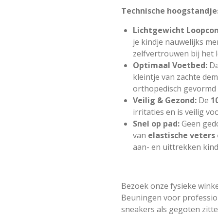
Technische hoogstandje
Lichtgewicht Loopco
je kindje nauwelijks mer
zelfvertrouwen bij het 
Optimaal Voetbed:
Da
kleintje van zachte dem
orthopedisch gevormd 
Veilig & Gezond:
De
1
irritaties en is veilig v
Snel op pad:
Geen gedo
van
elastische veters
aan- en uittrekken kind
Bezoek onze fysieke winke
Beuningen
voor professio
sneakers als gegoten zitte