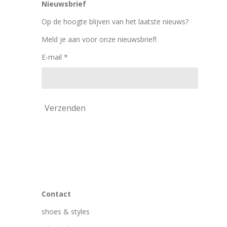
Nieuwsbrief
b
a
o
o
g
k
Op de hoogte blijven van het laatste nieuws?
o
r
k
a
Meld je aan voor onze nieuwsbrief!
m
E-mail *
Verzenden
Contact
shoes & styles