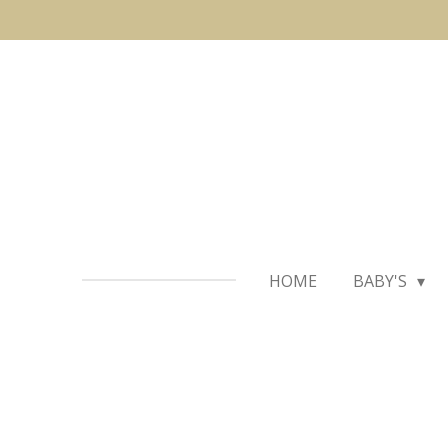
Ga
direct
naar
de
hoofdinhoud
HOME
BABY'S