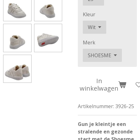
Kleur
Merk
In
winkelwagen
Artikelnummer:
3926-25
Gun je kleintje een
stralende en gezonde
start met de Shoesme