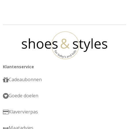
Klantenservice
Cadeaubonnen
Goede doelen
Klavervierpas
Maatadvies