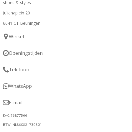
shoes & styles
Julianaplein 20
6641 CT Beuningen
Winkel
Openingstijden
Telefoon
WhatsApp
E-mail
KvK: 76877566
BTW: NL860821730B01