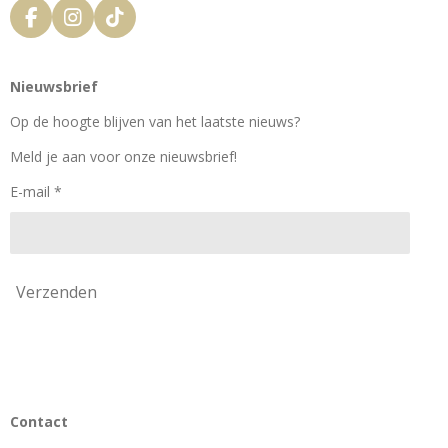
F
I
T
a
n
i
c
s
k
e
t
T
Nieuwsbrief
b
a
o
o
g
k
Op de hoogte blijven van het laatste nieuws?
o
r
k
a
Meld je aan voor onze nieuwsbrief!
m
E-mail *
Verzenden
Contact