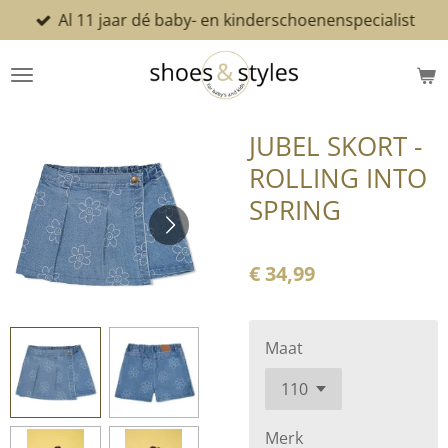
Al 11 jaar dé baby- en kinderschoenenspecialist
Ga
direct
naar
de
hoofdinhoud
JUBEL SKORT -
ROLLING INTO
SPRING
€ 34,99
Maat
Merk