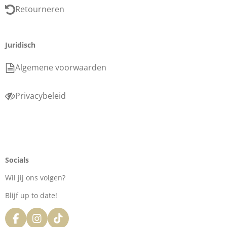
Retourneren
Juridisch
Algemene voorwaarden
Privacybeleid
Socials
Wil jij ons volgen?
Blijf up to date!
F
I
T