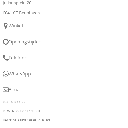
Julianaplein 20
6641 CT Beuningen
Winkel
Openingstijden
Telefoon
WhatsApp
E-mail
KvK: 76877566
BTW: NL860821730B01
IBAN: NL39RABO0301216169