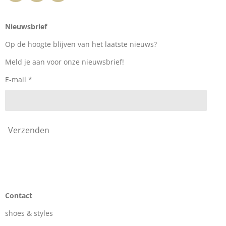
a
n
i
c
s
k
e
t
T
Nieuwsbrief
b
a
o
o
g
k
Op de hoogte blijven van het laatste nieuws?
o
r
k
a
Meld je aan voor onze nieuwsbrief!
m
E-mail *
Verzenden
Contact
shoes & styles