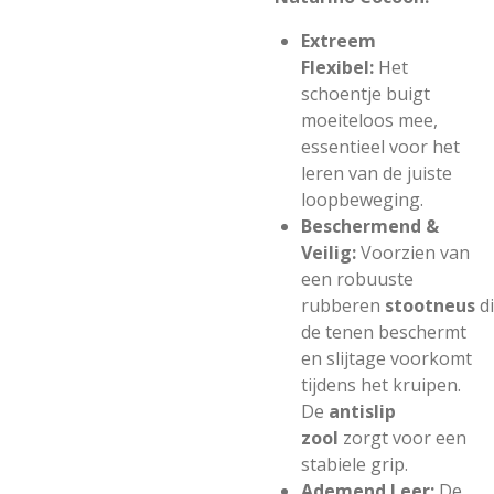
Extreem
Flexibel:
Het
schoentje buigt
moeiteloos mee,
essentieel voor het
leren van de juiste
loopbeweging.
Beschermend &
Veilig:
Voorzien van
een robuuste
rubberen
stootneus
d
de tenen beschermt
en slijtage voorkomt
tijdens het kruipen.
De
antislip
zool
zorgt voor een
stabiele grip.
Ademend Leer:
De