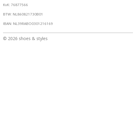
KvK: 76877566
BTW: NL860821730B01
IBAN: NL39RABO0301216169
© 2026 shoes & styles