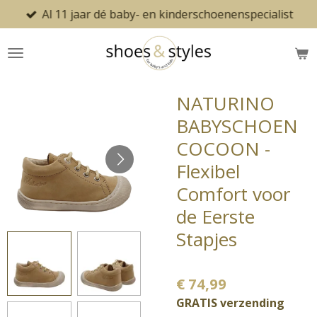
Al 11 jaar dé baby- en kinderschoenenspecialist
Ga
direct
naar
de
hoofdinhoud
NATURINO
BABYSCHOEN
COCOON -
Flexibel
Comfort voor
de Eerste
Stapjes
€ 74,99
GRATIS verzending