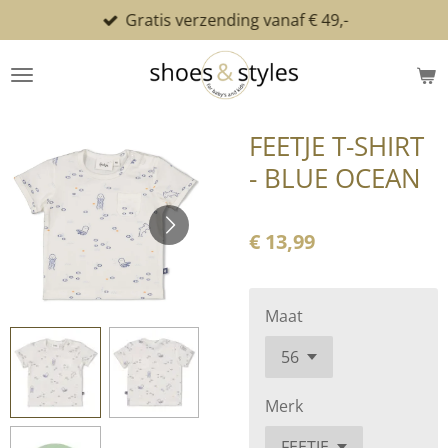
Gratis verzending vanaf € 49,-
Ga
direct
naar
de
hoofdinhoud
FEETJE T-SHIRT
- BLUE OCEAN
€ 13,99
Maat
Merk