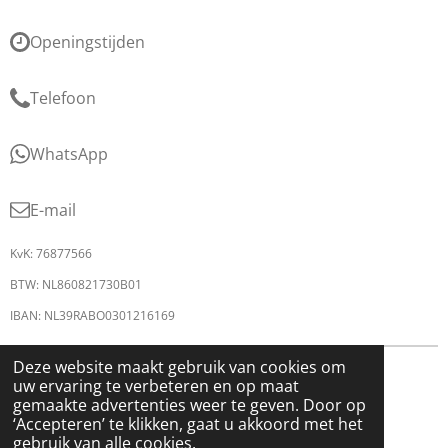
Openingstijden
Telefoon
WhatsApp
E-mail
KvK: 76877566
BTW: NL860821730B01
IBAN: NL39RABO0301216169
© 2026 shoes & styles
Deze website maakt gebruik van cookies om
uw ervaring te verbeteren en op maat
gemaakte advertenties weer te geven. Door op
‘Accepteren’ te klikken, gaat u akkoord met het
gebruik van alle cookies.