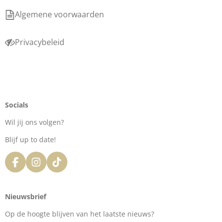
Algemene voorwaarden
Privacybeleid
Socials
Wil jij ons volgen?
Blijf up to date!
F
I
T
a
n
i
c
s
k
e
t
T
Nieuwsbrief
b
a
o
o
g
k
Op de hoogte blijven van het laatste nieuws?