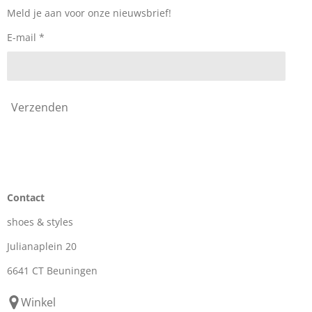
o
r
k
a
Meld je aan voor onze nieuwsbrief!
m
E-mail *
Verzenden
Contact
shoes & styles
Julianaplein 20
6641 CT Beuningen
Winkel