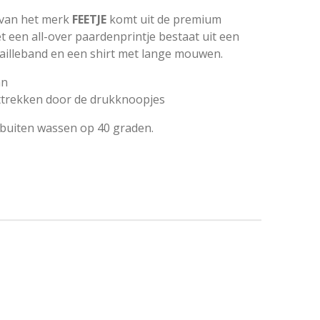
 van het merk
FEETJE
komt uit de premium
met een all-over paardenprintje bestaat uit een
tailleband en een shirt met lange mouwen.
an
ittrekken door de drukknoopjes
ebuiten wassen op 40 graden.