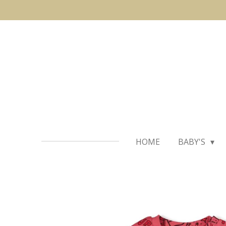
Ga
direct
naar
de
hoofdinhoud
HOME
BABY'S