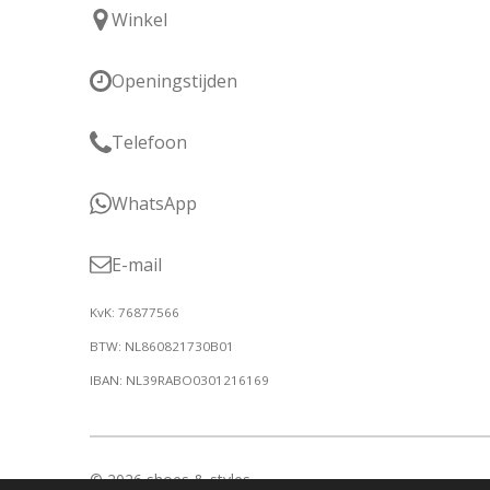
Winkel
Openingstijden
Telefoon
WhatsApp
E-mail
KvK: 76877566
BTW: NL860821730B01
IBAN: NL39RABO0301216169
© 2026 shoes & styles