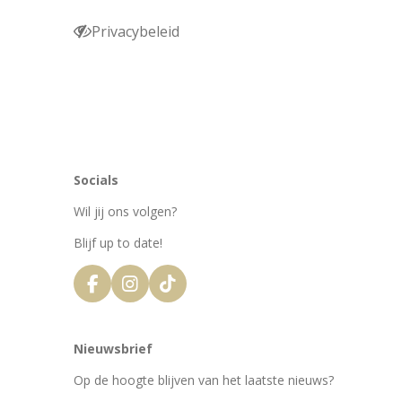
Privacybeleid
Socials
Wil jij ons volgen?
Blijf up to date!
F
I
T
a
n
i
c
s
k
e
t
T
Nieuwsbrief
b
a
o
o
g
k
Op de hoogte blijven van het laatste nieuws?
o
r