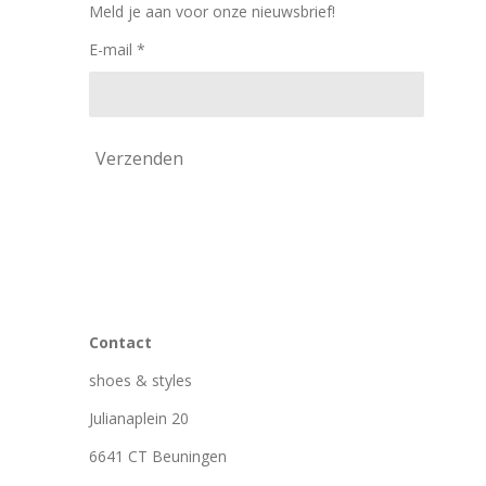
k
a
Meld je aan voor onze nieuwsbrief!
m
E-mail *
Verzenden
Contact
shoes & styles
Julianaplein 20
6641 CT Beuningen