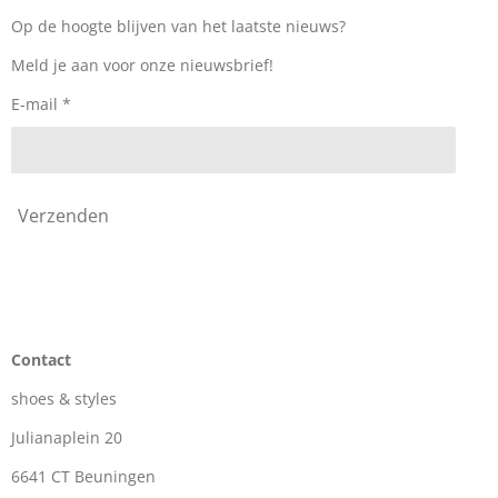
b
a
o
o
g
k
Op de hoogte blijven van het laatste nieuws?
o
r
k
a
Meld je aan voor onze nieuwsbrief!
m
E-mail *
Verzenden
Contact
shoes & styles
Julianaplein 20
6641 CT Beuningen