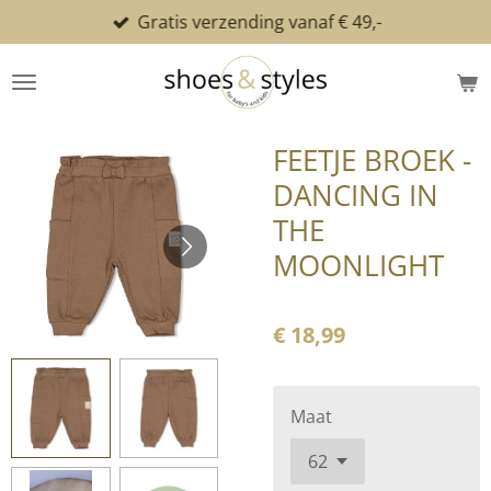
Gratis verzending vanaf € 49,-
Ga
direct
naar
de
hoofdinhoud
FEETJE BROEK -
DANCING IN
THE
MOONLIGHT
€ 18,99
Maat