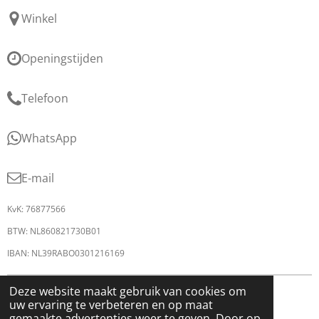
Winkel
Openingstijden
Telefoon
WhatsApp
E-mail
KvK: 76877566
BTW: NL860821730B01
IBAN: NL39RABO0301216169
© 2026 shoes & styles
Deze website maakt gebruik van cookies om
uw ervaring te verbeteren en op maat
gemaakte advertenties weer te geven. Door op