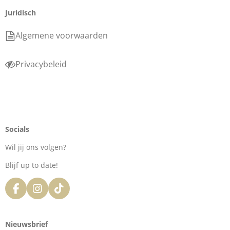
Juridisch
Algemene voorwaarden
Privacybeleid
Socials
Wil jij ons volgen?
Blijf up to date!
F
I
T
a
n
i
c
s
k
e
t
T
Nieuwsbrief