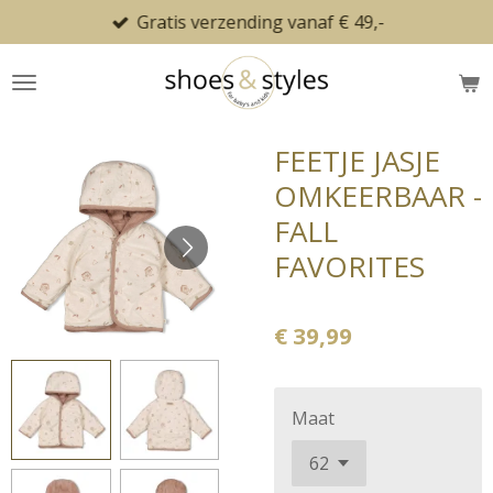
Gratis verzending vanaf € 49,-
Ga
direct
naar
de
hoofdinhoud
FEETJE JASJE
OMKEERBAAR -
FALL
FAVORITES
€ 39,99
Maat