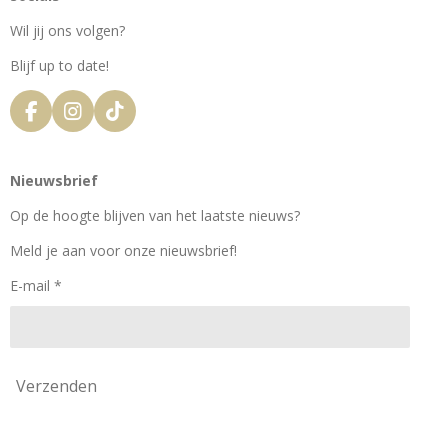
Wil jij ons volgen?
Blijf up to date!
F
I
T
a
n
i
c
s
k
e
t
T
Nieuwsbrief
b
a
o
o
g
k
Op de hoogte blijven van het laatste nieuws?
o
r
k
a
Meld je aan voor onze nieuwsbrief!
m
E-mail *
Verzenden