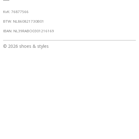
KvK: 76877566
BTW: NL860821730B01
IBAN: NL39RABO0301216169
© 2026 shoes & styles