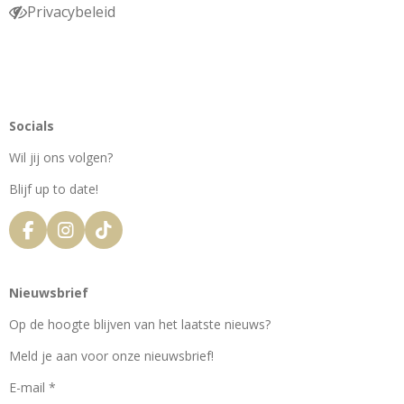
Privacybeleid
Socials
Wil jij ons volgen?
Blijf up to date!
F
I
T
a
n
i
c
s
k
e
t
T
Nieuwsbrief
b
a
o
o
g
k
Op de hoogte blijven van het laatste nieuws?
o
r
k
a
Meld je aan voor onze nieuwsbrief!
m
E-mail *