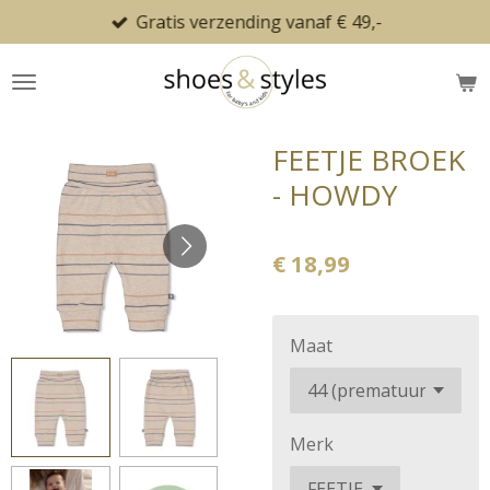
Gratis verzending vanaf € 49,-
Ga
direct
naar
de
hoofdinhoud
FEETJE BROEK
- HOWDY
€ 18,99
Maat
Merk