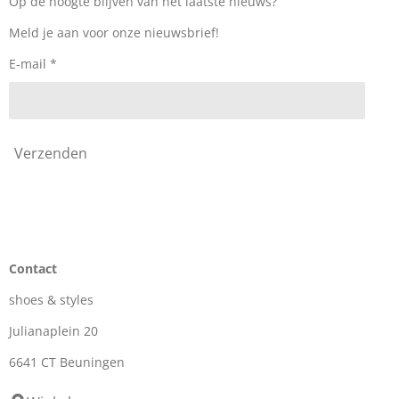
Op de hoogte blijven van het laatste nieuws?
o
r
k
a
Meld je aan voor onze nieuwsbrief!
m
E-mail *
Verzenden
Contact
shoes & styles
Julianaplein 20
6641 CT Beuningen