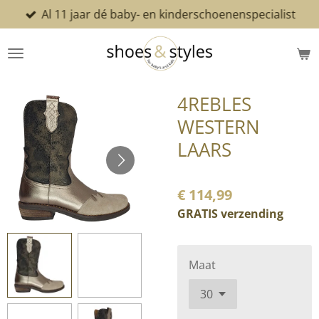
Al 11 jaar dé baby- en kinderschoenenspecialist
Ga
direct
naar
de
hoofdinhoud
4REBLES
WESTERN
LAARS
€ 114,99
GRATIS verzending
Maat