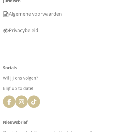
Juridisch
Algemene voorwaarden
Privacybeleid
Socials
Wil jij ons volgen?
Blijf up to date!
F
I
T
a
n
i
c
s
k
e
t
T
Nieuwsbrief
b
a
o
o
g
k