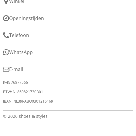
Winkel
Openingstijden
Telefoon
WhatsApp
E-mail
KvK: 76877566
BTW: NL860821730B01
IBAN: NL39RABO0301216169
© 2026 shoes & styles