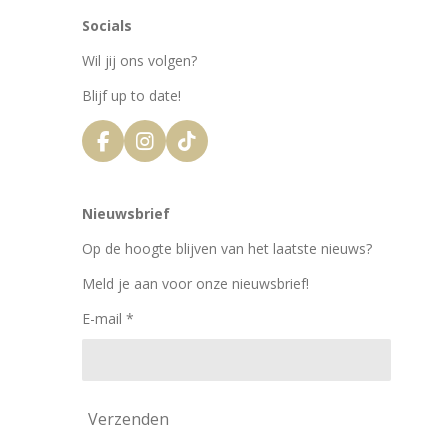
Socials
Wil jij ons volgen?
Blijf up to date!
F
I
T
a
n
i
c
s
k
e
t
T
Nieuwsbrief
b
a
o
o
g
k
Op de hoogte blijven van het laatste nieuws?
o
r
k
a
Meld je aan voor onze nieuwsbrief!
m
E-mail *
Verzenden