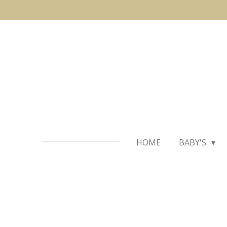
Ga
direct
naar
de
hoofdinhoud
HOME
BABY'S