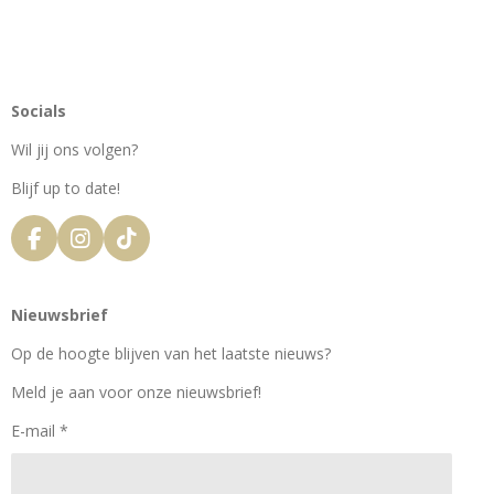
Socials
Wil jij ons volgen?
Blijf up to date!
F
I
T
a
n
i
c
s
k
e
t
T
Nieuwsbrief
b
a
o
o
g
k
Op de hoogte blijven van het laatste nieuws?
o
r
k
a
Meld je aan voor onze nieuwsbrief!
m
E-mail *