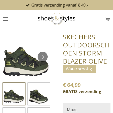
Gratis verzending vanaf € 49,-
Ga
direct
naar
de
hoofdinhoud
SKECHERS
OUTDOORSCH
OEN STORM
BLAZER OLIVE
Waterproof 💧
€ 64,99
GRATIS verzending
Maat