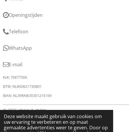
Openingstijden
Telefoon
WhatsApp
E-mail
KvK: 76877566
BTW: NL860821730B01
IBAN: NL39RABO0301216169
© 2026 shoes & styles
Deze website maakt gebruik van cookies om
uw ervaring te verbeteren en op maat
gemaakte advertenties weer te geven. Door op