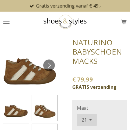
Gratis verzending vanaf € 49,-
Ga
direct
naar
de
hoofdinhoud
NATURINO
BABYSCHOEN
MACKS
€ 79,99
GRATIS verzending
Maat