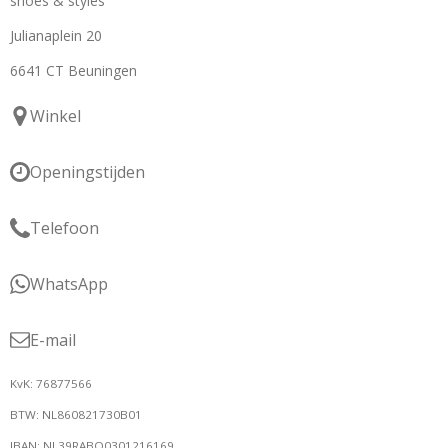
shoes & styles
Julianaplein 20
6641 CT Beuningen
Winkel
Openingstijden
Telefoon
WhatsApp
E-mail
KvK: 76877566
BTW: NL860821730B01
IBAN: NL39RABO0301216169