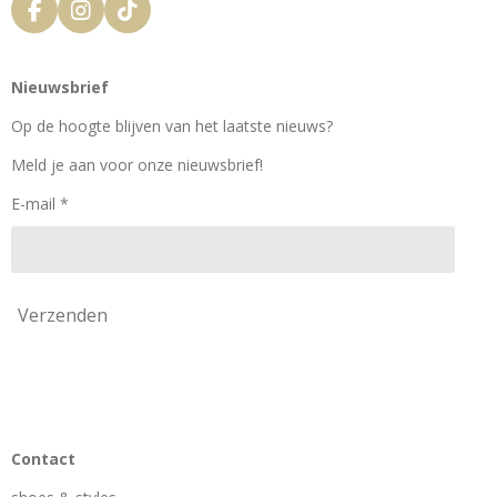
F
I
T
a
n
i
c
s
k
e
t
T
Nieuwsbrief
b
a
o
o
g
k
Op de hoogte blijven van het laatste nieuws?
o
r
k
a
Meld je aan voor onze nieuwsbrief!
m
E-mail *
Verzenden
Contact