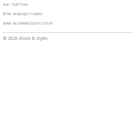
KvK: 76877566
BTW: NL860821730B01
IBAN: NL39RABO0301216169
© 2026 shoes & styles