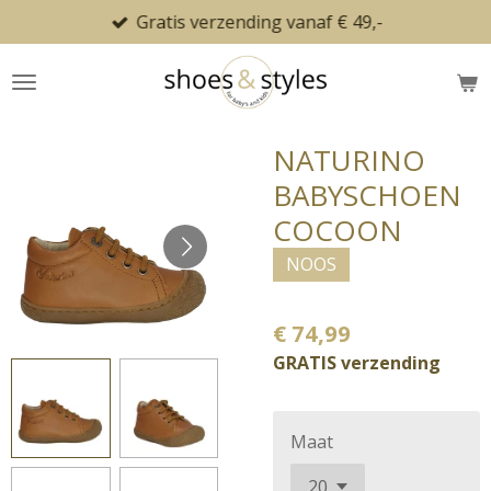
Gratis verzending vanaf € 49,-
Ga
direct
naar
de
hoofdinhoud
NATURINO
BABYSCHOEN
COCOON
NOOS
€ 74,99
GRATIS verzending
Maat