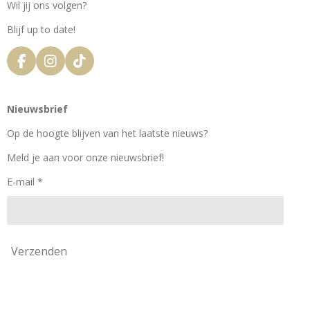
Wil jij ons volgen?
Blijf up to date!
F
I
T
a
n
i
c
s
k
e
t
T
Nieuwsbrief
b
a
o
o
g
k
Op de hoogte blijven van het laatste nieuws?
o
r
k
a
Meld je aan voor onze nieuwsbrief!
m
E-mail *
Verzenden