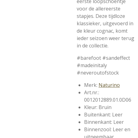
eerste loopschoentje
voor de allereerste
stapjes. Deze tijdloze
klassieker, uitgevoerd in
de kleur cognac, komt
ieder seizoen weer terug
in de collectie.
#barefoot #sandeffect
#madeinitaly
#neveroutofstock
Merk:
Naturino
Art.nr.:
0012012889.01.0D06
Kleur: Bruin
Buitenkant: Leer
Binnenkant: Leer
Binnenzool: Leer en
uitneembaar