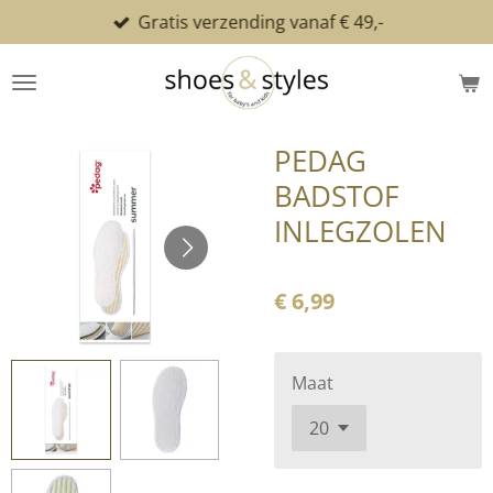
Gratis verzending vanaf € 49,-
Ga
direct
naar
de
hoofdinhoud
PEDAG
BADSTOF
INLEGZOLEN
€ 6,99
Maat