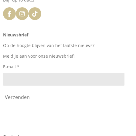
F
I
T
a
n
i
c
s
k
e
t
T
Nieuwsbrief
b
a
o
o
g
k
Op de hoogte blijven van het laatste nieuws?
o
r
k
a
Meld je aan voor onze nieuwsbrief!
m
E-mail *
Verzenden