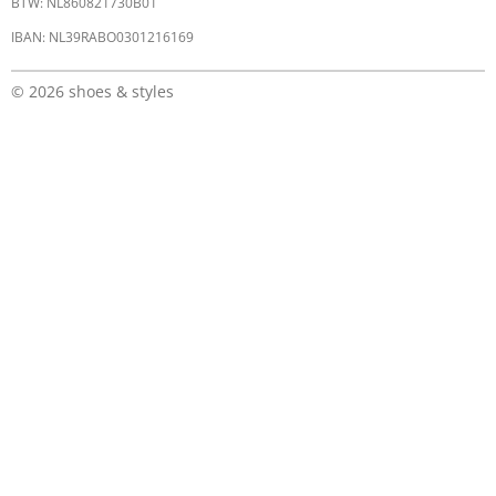
BTW: NL860821730B01
IBAN: NL39RABO0301216169
© 2026 shoes & styles