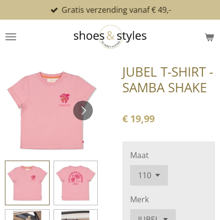
Gratis verzending vanaf € 49,-
Ga
direct
naar
de
hoofdinhoud
JUBEL T-SHIRT -
SAMBA SHAKE
€ 19,99
Maat
Merk