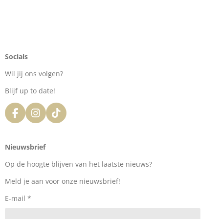
Socials
Wil jij ons volgen?
Blijf up to date!
F
I
T
a
n
i
c
s
k
e
t
T
Nieuwsbrief
b
a
o
o
g
k
Op de hoogte blijven van het laatste nieuws?
o
r
k
a
Meld je aan voor onze nieuwsbrief!
m
E-mail *