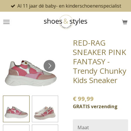
Al 11 jaar dé baby- en kinderschoenenspecialist
Ga
direct
naar
de
hoofdinhoud
RED-RAG
SNEAKER PINK
FANTASY -
Trendy Chunky
Kids Sneaker
€ 99,99
GRATIS verzending
Maat