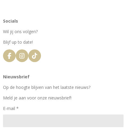
Socials
Wil jij ons volgen?
Blijf up to date!
F
I
T
a
n
i
c
s
k
e
t
T
Nieuwsbrief
b
a
o
o
g
k
Op de hoogte blijven van het laatste nieuws?
o
r
k
a
Meld je aan voor onze nieuwsbrief!
m
E-mail *