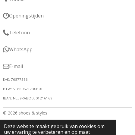
Openingstijden
Telefoon
WhatsApp
E-mail
KvK: 76877566
BTW: NL860821730B01
IBAN: NL39RABO0301216169
© 2026 shoes & styles
Deze website maakt gebruik van cookies om
uw ervaring te verbeteren en op maat