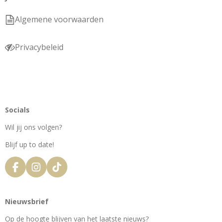
Algemene voorwaarden
Privacybeleid
Socials
Wil jij ons volgen?
Blijf up to date!
F
I
T
a
n
i
c
s
k
e
t
T
Nieuwsbrief
b
a
o
o
g
k
Op de hoogte blijven van het laatste nieuws?