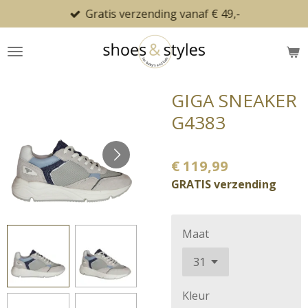
Gratis verzending vanaf € 49,-
Ga
direct
naar
de
hoofdinhoud
GIGA SNEAKER
G4383
€ 119,99
GRATIS verzending
Maat
Kleur