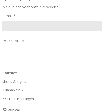
o
r
k
a
Meld je aan voor onze nieuwsbrief!
m
E-mail *
Verzenden
Contact
shoes & styles
Julianaplein 20
6641 CT Beuningen
Winkel