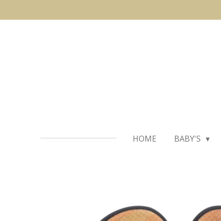
Ga
direct
naar
de
hoofdinhoud
HOME
BABY'S