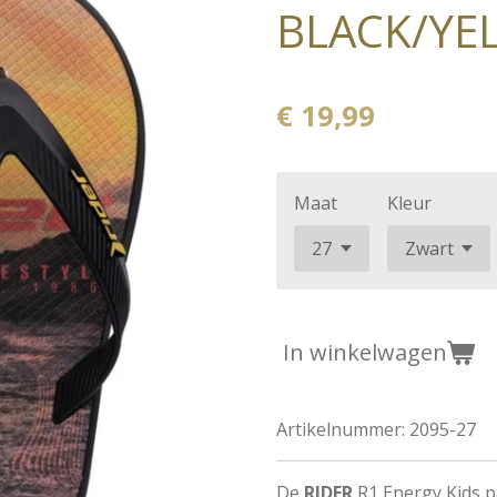
BLACK/YE
€ 19,99
Maat
Kleur
In winkelwagen
Artikelnummer:
2095-27
De
RIDER
R1 Energy Kids pa