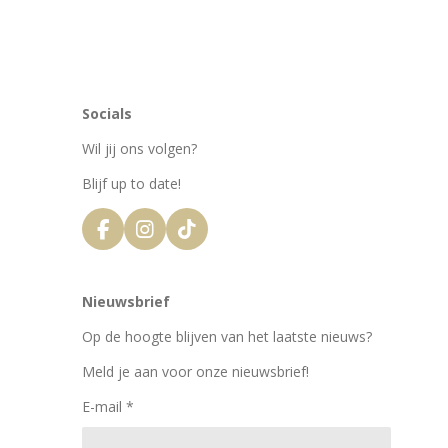
Socials
Wil jij ons volgen?
Blijf up to date!
F
I
T
a
n
i
c
s
k
e
t
T
Nieuwsbrief
b
a
o
o
g
k
Op de hoogte blijven van het laatste nieuws?
o
r
k
a
Meld je aan voor onze nieuwsbrief!
m
E-mail *