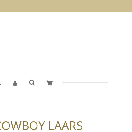
L
COWBOY LAARS