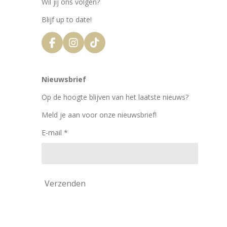
Wil jij ons volgen?
Blijf up to date!
F
I
T
a
n
i
c
s
k
e
t
T
Nieuwsbrief
b
a
o
o
g
k
Op de hoogte blijven van het laatste nieuws?
o
r
k
a
Meld je aan voor onze nieuwsbrief!
m
E-mail *
Verzenden