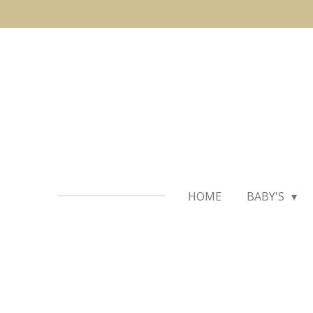
Ga
direct
naar
de
hoofdinhoud
HOME
BABY'S